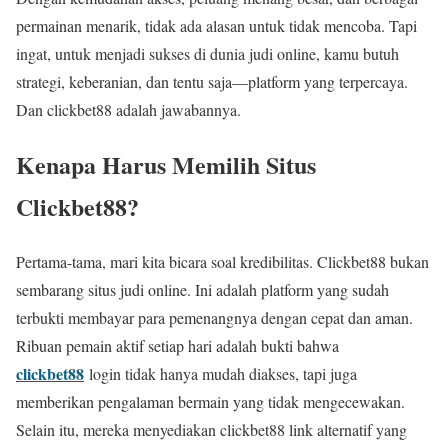
permainan menarik, tidak ada alasan untuk tidak mencoba. Tapi
ingat, untuk menjadi sukses di dunia judi online, kamu butuh
strategi, keberanian, dan tentu saja—platform yang terpercaya.
Dan clickbet88 adalah jawabannya.
Kenapa Harus Memilih Situs
Clickbet88?
Pertama-tama, mari kita bicara soal kredibilitas. Clickbet88 bukan
sembarang situs judi online. Ini adalah platform yang sudah
terbukti membayar para pemenangnya dengan cepat dan aman.
Ribuan pemain aktif setiap hari adalah bukti bahwa
clickbet88
login tidak hanya mudah diakses, tapi juga
memberikan pengalaman bermain yang tidak mengecewakan.
Selain itu, mereka menyediakan clickbet88 link alternatif yang