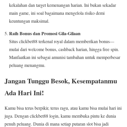
kekalahan dan target kemenangan harian. Ini bukan sekadar
main game, ini soal bagaimana mengelola risiko demi
keuntungan maksimal.
Raih Bonus dan Promosi Gila-Gilaan
Situs clickbet88 terkenal royal dalam memberikan bonus—
mulai dari welcome bonus, cashback harian, hingga free spin.
Manfaatkan ini sebagai amunisi tambahan untuk memperbesar
peluang menangmu.
Jangan Tunggu Besok, Kesempatanmu
Ada Hari Ini!
Kamu bisa terus berpikir, terus ragu, atau kamu bisa mulai hari ini
juga. Dengan clickbet88 login, kamu membuka pintu ke dunia
penuh peluang. Dunia di mana setiap putaran slot bisa jadi