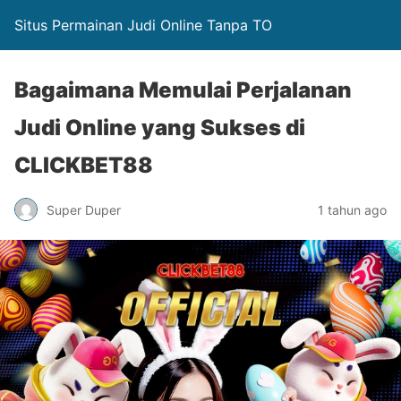
Situs Permainan Judi Online Tanpa TO
Bagaimana Memulai Perjalanan
Judi Online yang Sukses di
CLICKBET88
Super Duper
1 tahun ago