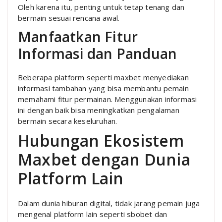
Oleh karena itu, penting untuk tetap tenang dan
bermain sesuai rencana awal.
Manfaatkan Fitur
Informasi dan Panduan
Beberapa platform seperti maxbet menyediakan
informasi tambahan yang bisa membantu pemain
memahami fitur permainan. Menggunakan informasi
ini dengan baik bisa meningkatkan pengalaman
bermain secara keseluruhan.
Hubungan Ekosistem
Maxbet dengan Dunia
Platform Lain
Dalam dunia hiburan digital, tidak jarang pemain juga
mengenal platform lain seperti sbobet dan