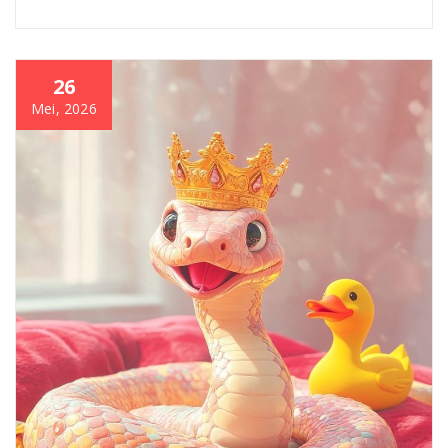
26
Mei, 2026