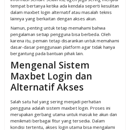
tempat bertanya ketika ada kendala seperti kesulitan
dalam maxbet login alternatif atau masalah teknis
lainnya yang berkaitan dengan akses akun.
Namun, penting untuk tetap memahami bahwa
pengalaman setiap pengguna bisa berbeda. Oleh
karena itu, pemain tetap disarankan untuk memahami
dasar-dasar penggunaan platform agar tidak hanya
bergantung pada bantuan pihak lain.
Mengenal Sistem
Maxbet Login dan
Alternatif Akses
Salah satu hal yang sering menjadi perhatian
pengguna adalah sistem maxbet login. Proses ini
merupakan gerbang utama untuk masuk ke akun dan
menikmati berbagai fitur yang tersedia. Dalam
kondisi tertentu, akses login utama bisa mengalami