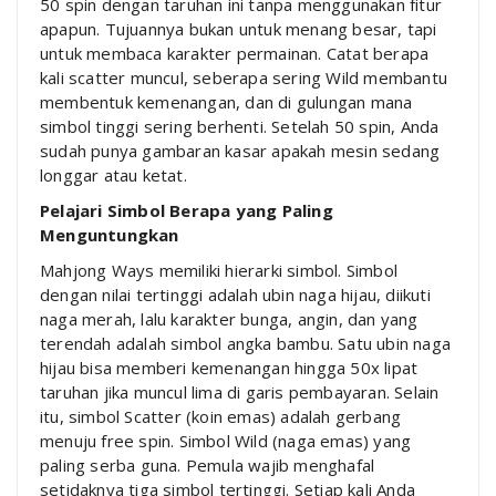
50 spin dengan taruhan ini tanpa menggunakan fitur
apapun. Tujuannya bukan untuk menang besar, tapi
untuk membaca karakter permainan. Catat berapa
kali scatter muncul, seberapa sering Wild membantu
membentuk kemenangan, dan di gulungan mana
simbol tinggi sering berhenti. Setelah 50 spin, Anda
sudah punya gambaran kasar apakah mesin sedang
longgar atau ketat.
Pelajari Simbol Berapa yang Paling
Menguntungkan
Mahjong Ways memiliki hierarki simbol. Simbol
dengan nilai tertinggi adalah ubin naga hijau, diikuti
naga merah, lalu karakter bunga, angin, dan yang
terendah adalah simbol angka bambu. Satu ubin naga
hijau bisa memberi kemenangan hingga 50x lipat
taruhan jika muncul lima di garis pembayaran. Selain
itu, simbol Scatter (koin emas) adalah gerbang
menuju free spin. Simbol Wild (naga emas) yang
paling serba guna. Pemula wajib menghafal
setidaknya tiga simbol tertinggi. Setiap kali Anda