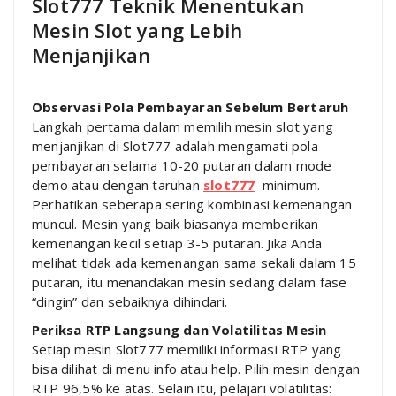
Slot777 Teknik Menentukan
Mesin Slot yang Lebih
Menjanjikan
Observasi Pola Pembayaran Sebelum Bertaruh
Langkah pertama dalam memilih mesin slot yang
menjanjikan di Slot777 adalah mengamati pola
pembayaran selama 10-20 putaran dalam mode
demo atau dengan taruhan
slot777
minimum.
Perhatikan seberapa sering kombinasi kemenangan
muncul. Mesin yang baik biasanya memberikan
kemenangan kecil setiap 3-5 putaran. Jika Anda
melihat tidak ada kemenangan sama sekali dalam 15
putaran, itu menandakan mesin sedang dalam fase
“dingin” dan sebaiknya dihindari.
Periksa RTP Langsung dan Volatilitas Mesin
Setiap mesin Slot777 memiliki informasi RTP yang
bisa dilihat di menu info atau help. Pilih mesin dengan
RTP 96,5% ke atas. Selain itu, pelajari volatilitas: