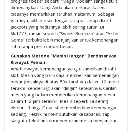
progresif besar seperti “Mega Moolah” sangat sulit
dimenangkan. Uang Anda akan terkuras karena
biasanya memerlukan taruhan maksimum. Sebagai
gantinya, pilih mesin dengan jackpot tetap (fixed
jackpot) yang hadiahnya lebih sering turun. Di
Slot777, mesin seperti “Sweet Bonanza” atau “Aztec
Gems” terbukti lebih menjanjikan untuk kemenangan
rutin tanpa perlu modal besar.
Gunakan Metode “Mesin Hangat” Berdasarkan
Riwayat Pemain
Amati riwayat kemenangan yang ditampilkan di lobi
slot. Mesin yang baru saja memberikan kemenangan
besar (misalnya di atas 50x taruhan) dalam 10 menit
terakhir cenderung akan “dingin” setelahnya. Carilah
mesin yang belum memberikan kemenangan besar
dalam 1-2 jam terakhir. Mesin seperti ini sering
disebut “hangat” dan siap memberikan kemenangan
sedang. Teknik ini membutuhkan kesabaran, tapi
sangat efektif untuk menentukan mesin menjanjikan.