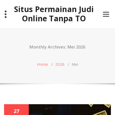
Skip
Situs Permainan Judi
to
content
Online Tanpa TO
Monthly Archives: Mei 2026
Home
/
2026
/
Mei
27