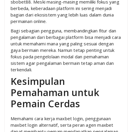
sbobet88. Meski masing-masing memiliki fokus yang
berbeda, keberadaan platform ini sering menjadi
bagian dari ekosistem yang lebih luas dalam dunia
permainan online.
Bagi sebagian pengguna, membandingkan fitur dan
pengalaman dari berbagai platform bisa menjadi cara
untuk memahami mana yang paling sesuai dengan
gaya bermain mereka. Namun tetap penting untuk
fokus pada pengelolaan modal dan pemahaman
sistem agar pengalaman bermain tetap aman dan
terkendali.
Kesimpulan
Pemahaman untuk
Pemain Cerdas
Memahami cara kerja maxbet login, penggunaan
maxbet login alternatif, serta peran agen maxbet
dapat membantu pemain mendapatkan pengalaman