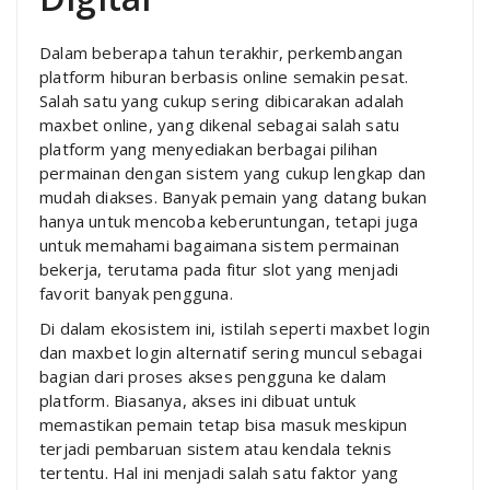
Dalam beberapa tahun terakhir, perkembangan
platform hiburan berbasis online semakin pesat.
Salah satu yang cukup sering dibicarakan adalah
maxbet online, yang dikenal sebagai salah satu
platform yang menyediakan berbagai pilihan
permainan dengan sistem yang cukup lengkap dan
mudah diakses. Banyak pemain yang datang bukan
hanya untuk mencoba keberuntungan, tetapi juga
untuk memahami bagaimana sistem permainan
bekerja, terutama pada fitur slot yang menjadi
favorit banyak pengguna.
Di dalam ekosistem ini, istilah seperti maxbet login
dan maxbet login alternatif sering muncul sebagai
bagian dari proses akses pengguna ke dalam
platform. Biasanya, akses ini dibuat untuk
memastikan pemain tetap bisa masuk meskipun
terjadi pembaruan sistem atau kendala teknis
tertentu. Hal ini menjadi salah satu faktor yang