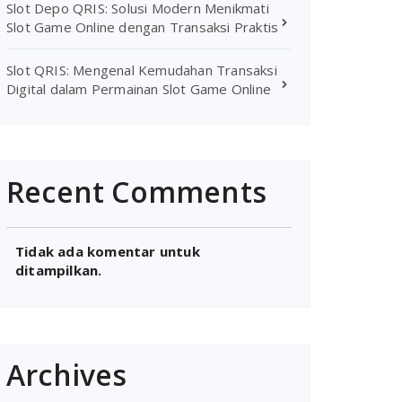
Slot Depo QRIS: Solusi Modern Menikmati
Slot Game Online dengan Transaksi Praktis
Slot QRIS: Mengenal Kemudahan Transaksi
Digital dalam Permainan Slot Game Online
Recent Comments
Tidak ada komentar untuk
ditampilkan.
Archives