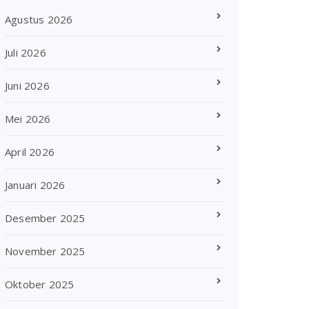
Agustus 2026
Juli 2026
Juni 2026
Mei 2026
April 2026
Januari 2026
Desember 2025
November 2025
Oktober 2025