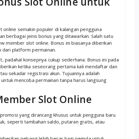
nus Slot Online untuk
t online semakin populer di kalangan pengguna
n berbagai jenis bonus yang ditawarkan. Salah satu
w member slot online. Bonus ini biasanya diberikan
dari platform permainan.
mit, padahal konsepnya cukup sederhana. Bonus ini pada
berikan ketika seseorang pertama kali mendaftar dan
atau sekadar registrasi akun. Tujuannya adalah
untuk mencoba permainan tanpa harus langsung
Member Slot Online
promosi yang dirancang khusus untuk pengguna baru.
k, seperti tambahan saldo, putaran gratis, atau
mberikan peluang lebih besar bagi pemula untuk