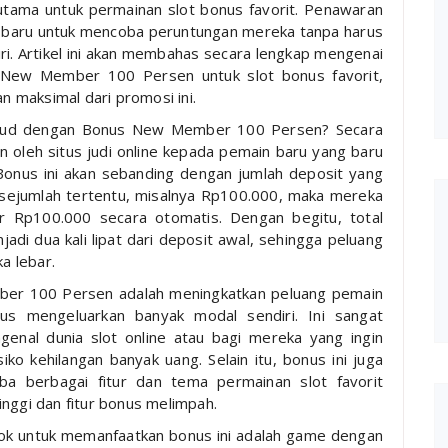
ama untuk permainan slot bonus favorit. Penawaran
 baru untuk mencoba peruntungan mereka tanpa harus
i. Artikel ini akan membahas secara lengkap mengenai
 New Member 100 Persen untuk slot bonus favorit,
 maksimal dari promosi ini.
sud dengan Bonus New Member 100 Persen? Secara
n oleh situs judi online kepada pemain baru yang baru
onus ini akan sebanding dengan jumlah deposit yang
 sejumlah tertentu, misalnya Rp100.000, maka mereka
 Rp100.000 secara otomatis. Dengan begitu, total
adi dua kali lipat dari deposit awal, sehingga peluang
a lebar.
r 100 Persen adalah meningkatkan peluang pemain
s mengeluarkan banyak modal sendiri. Ini sangat
nal dunia slot online atau bagi mereka yang ingin
o kehilangan banyak uang. Selain itu, bonus ini juga
 berbagai fitur dan tema permainan slot favorit
inggi dan fitur bonus melimpah.
ocok untuk memanfaatkan bonus ini adalah game dengan