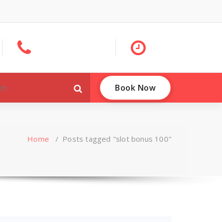
Book Now
Home
/
Posts tagged "slot bonus 100"