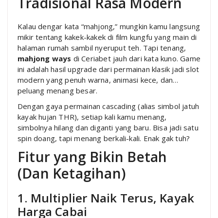
Tradisional Rasa Modern
Kalau dengar kata “mahjong,” mungkin kamu langsung
mikir tentang kakek-kakek di film kungfu yang main di
halaman rumah sambil nyeruput teh. Tapi tenang,
mahjong ways
di Ceriabet jauh dari kata kuno. Game
ini adalah hasil upgrade dari permainan klasik jadi slot
modern yang penuh warna, animasi kece, dan…
peluang menang besar.
Dengan gaya permainan cascading (alias simbol jatuh
kayak hujan THR), setiap kali kamu menang,
simbolnya hilang dan diganti yang baru. Bisa jadi satu
spin doang, tapi menang berkali-kali. Enak gak tuh?
Fitur yang Bikin Betah
(Dan Ketagihan)
1. Multiplier Naik Terus, Kayak
Harga Cabai