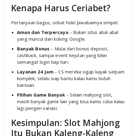
Kenapa Harus Ceriabet?
Pertanyaan bagus, sobat hoki! Jawabannya simpel:
Aman dan Terpercaya
– Bukan situs abal-abal
yang muncul dari kolong Google.
Banyak Bonus
– Mulai dari bonus deposit,
cashback, sampai event kejutan yang bikin
semangat login tiap hari.
Layanan 24 Jam
– CS mereka sigap kayak satpam
komplek, selalu siap bantu kalau kamu butuh
bantuan.
Pilihan Game Banyak
– Selain mahjong slot,
masih banyak game lain yang bisa kamu coba kalau
lagi pengen variasi.
Kesimpulan: Slot Mahjong
Itu Bukan Kaleng-Kaleng