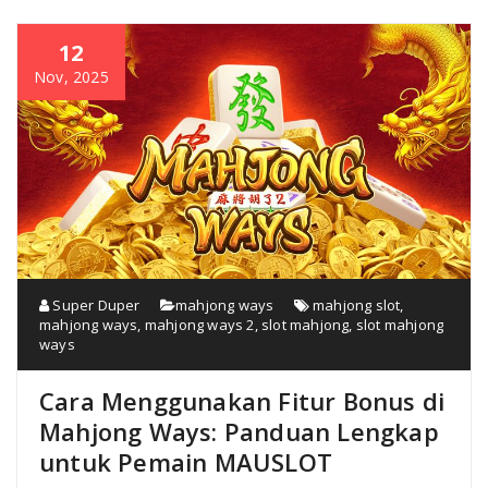
12
Nov, 2025
Super Duper
mahjong ways
mahjong slot
,
mahjong ways
,
mahjong ways 2
,
slot mahjong
,
slot mahjong
ways
Cara Menggunakan Fitur Bonus di
Mahjong Ways: Panduan Lengkap
untuk Pemain MAUSLOT