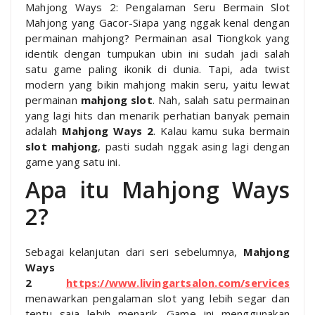
Mahjong Ways 2: Pengalaman Seru Bermain Slot
Mahjong yang Gacor-Siapa yang nggak kenal dengan
permainan mahjong? Permainan asal Tiongkok yang
identik dengan tumpukan ubin ini sudah jadi salah
satu game paling ikonik di dunia. Tapi, ada twist
modern yang bikin mahjong makin seru, yaitu lewat
permainan
mahjong slot
. Nah, salah satu permainan
yang lagi hits dan menarik perhatian banyak pemain
adalah
Mahjong Ways 2
. Kalau kamu suka bermain
slot mahjong
, pasti sudah nggak asing lagi dengan
game yang satu ini.
Apa itu Mahjong Ways
2?
Sebagai kelanjutan dari seri sebelumnya,
Mahjong
Ways
2
https://www.livingartsalon.com/services
menawarkan pengalaman slot yang lebih segar dan
tentu saja lebih menarik. Game ini menggunakan