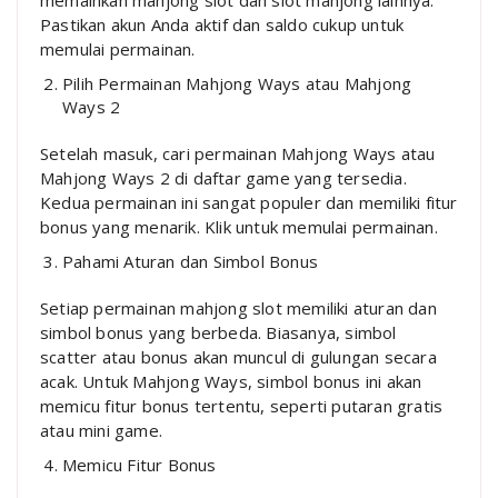
Pastikan akun Anda aktif dan saldo cukup untuk
memulai permainan.
Pilih Permainan Mahjong Ways atau Mahjong
Ways 2
Setelah masuk, cari permainan Mahjong Ways atau
Mahjong Ways 2 di daftar game yang tersedia.
Kedua permainan ini sangat populer dan memiliki fitur
bonus yang menarik. Klik untuk memulai permainan.
Pahami Aturan dan Simbol Bonus
Setiap permainan mahjong slot memiliki aturan dan
simbol bonus yang berbeda. Biasanya, simbol
scatter atau bonus akan muncul di gulungan secara
acak. Untuk Mahjong Ways, simbol bonus ini akan
memicu fitur bonus tertentu, seperti putaran gratis
atau mini game.
Memicu Fitur Bonus