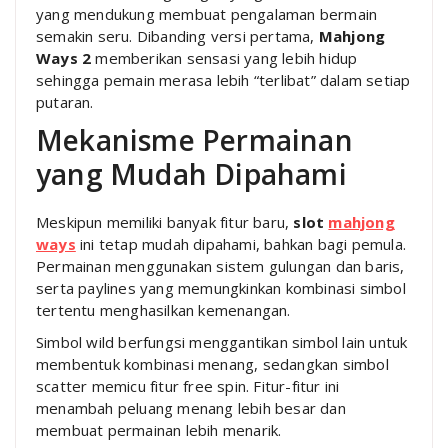
yang mendukung membuat pengalaman bermain
semakin seru. Dibanding versi pertama,
Mahjong
Ways 2
memberikan sensasi yang lebih hidup
sehingga pemain merasa lebih “terlibat” dalam setiap
putaran.
Mekanisme Permainan
yang Mudah Dipahami
Meskipun memiliki banyak fitur baru,
slot
mahjong
ways
ini tetap mudah dipahami, bahkan bagi pemula.
Permainan menggunakan sistem gulungan dan baris,
serta paylines yang memungkinkan kombinasi simbol
tertentu menghasilkan kemenangan.
Simbol wild berfungsi menggantikan simbol lain untuk
membentuk kombinasi menang, sedangkan simbol
scatter memicu fitur free spin. Fitur-fitur ini
menambah peluang menang lebih besar dan
membuat permainan lebih menarik.