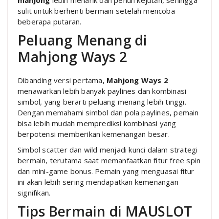
sulit untuk berhenti bermain setelah mencoba
beberapa putaran.
Peluang Menang di
Mahjong Ways 2
Dibanding versi pertama,
Mahjong Ways 2
menawarkan lebih banyak paylines dan kombinasi
simbol, yang berarti peluang menang lebih tinggi.
Dengan memahami simbol dan pola paylines, pemain
bisa lebih mudah memprediksi kombinasi yang
berpotensi memberikan kemenangan besar.
Simbol scatter dan wild menjadi kunci dalam strategi
bermain, terutama saat memanfaatkan fitur free spin
dan mini-game bonus. Pemain yang menguasai fitur
ini akan lebih sering mendapatkan kemenangan
signifikan.
Tips Bermain di MAUSLOT