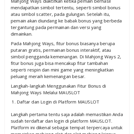
Mahjong Ways diaktifkan ketika pemain berhasil
mendapatkan simbol tertentu, seperti simbol bonus
atau simbol scatter, pada gulungan. Setelah itu,
pemain akan diundang ke babak bonus yang berbeda
tergantung pada permainan dan versi yang
dimainkan.
Pada Mahjong Ways, fitur bonus biasanya berupa
putaran gratis, permainan bonus interaktif, atau
simbol pengganda kemenangan. Di Mahjong Ways 2,
fitur bonus juga bisa mencakup fitur tambahan
seperti respin dan mini game yang meningkatkan
peluang meraih kemenangan besar.
Langkah-langkah Menggunakan Fitur Bonus di
Mahjong Ways Melalui MAUSLOT
Daftar dan Login di Platform MAUSLOT
Langkah pertama tentu saja adalah memastikan Anda
sudah terdaftar dan login di platform MAUSLOT.
Platform ini dikenal sebagai tempat terpercaya untuk
memainkan mahjong slot dan slot mahjong lainnya.