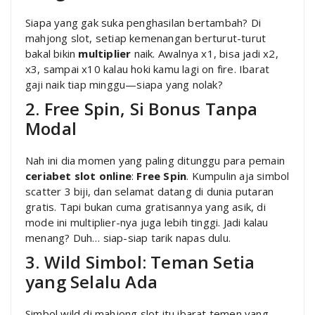
Siapa yang gak suka penghasilan bertambah? Di
mahjong slot, setiap kemenangan berturut-turut
bakal bikin
multiplier
naik. Awalnya x1, bisa jadi x2,
x3, sampai x10 kalau hoki kamu lagi on fire. Ibarat
gaji naik tiap minggu—siapa yang nolak?
2. Free Spin, Si Bonus Tanpa
Modal
Nah ini dia momen yang paling ditunggu para pemain
ceriabet slot online
:
Free Spin
. Kumpulin aja simbol
scatter 3 biji, dan selamat datang di dunia putaran
gratis. Tapi bukan cuma gratisannya yang asik, di
mode ini multiplier-nya juga lebih tinggi. Jadi kalau
menang? Duh… siap-siap tarik napas dulu.
3. Wild Simbol: Teman Setia
yang Selalu Ada
Simbol wild di mahjong slot itu ibarat temen yang