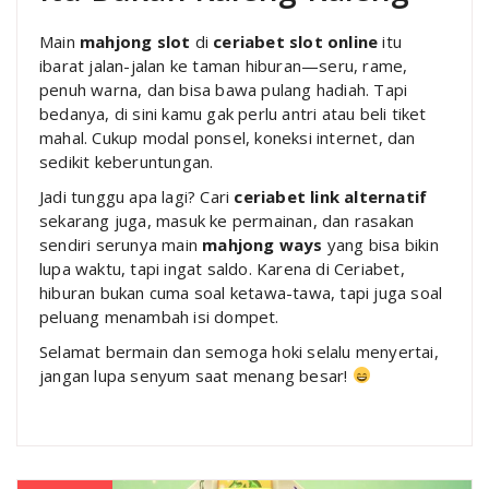
Main
mahjong slot
di
ceriabet slot online
itu
ibarat jalan-jalan ke taman hiburan—seru, rame,
penuh warna, dan bisa bawa pulang hadiah. Tapi
bedanya, di sini kamu gak perlu antri atau beli tiket
mahal. Cukup modal ponsel, koneksi internet, dan
sedikit keberuntungan.
Jadi tunggu apa lagi? Cari
ceriabet link alternatif
sekarang juga, masuk ke permainan, dan rasakan
sendiri serunya main
mahjong ways
yang bisa bikin
lupa waktu, tapi ingat saldo. Karena di Ceriabet,
hiburan bukan cuma soal ketawa-tawa, tapi juga soal
peluang menambah isi dompet.
Selamat bermain dan semoga hoki selalu menyertai,
jangan lupa senyum saat menang besar!