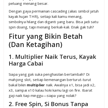
peluang menang besar.
Dengan gaya permainan cascading (alias simbol jatuh
kayak hujan THR), setiap kali kamu menang,
simbolnya hilang dan diganti yang baru. Bisa jadi satu
spin doang, tapi menang berkali-kali. Enak gak tuh?
Fitur yang Bikin Betah
(Dan Ketagihan)
1. Multiplier Naik Terus, Kayak
Harga Cabai
Siapa yang gak suka penghasilan bertambah? Di
mahjong slot, setiap kemenangan berturut-turut
bakal bikin
multiplier
naik. Awalnya x1, bisa jadi x2,
x3, sampai x10 kalau hoki kamu lagi on fire. Ibarat
gaji naik tiap minggu—siapa yang nolak?
2. Free Spin, Si Bonus Tanpa