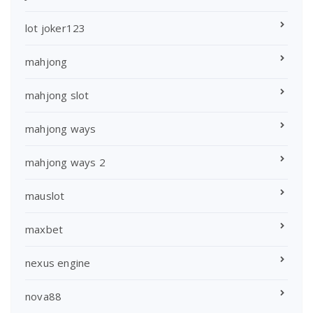
lot joker123
mahjong
mahjong slot
mahjong ways
mahjong ways 2
mauslot
maxbet
nexus engine
nova88