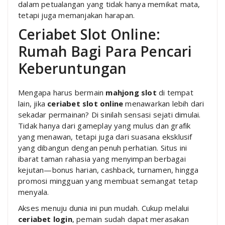
dalam petualangan yang tidak hanya memikat mata,
tetapi juga memanjakan harapan.
Ceriabet Slot Online:
Rumah Bagi Para Pencari
Keberuntungan
Mengapa harus bermain
mahjong slot
di tempat
lain, jika
ceriabet slot online
menawarkan lebih dari
sekadar permainan? Di sinilah sensasi sejati dimulai.
Tidak hanya dari gameplay yang mulus dan grafik
yang menawan, tetapi juga dari suasana eksklusif
yang dibangun dengan penuh perhatian. Situs ini
ibarat taman rahasia yang menyimpan berbagai
kejutan—bonus harian, cashback, turnamen, hingga
promosi mingguan yang membuat semangat tetap
menyala.
Akses menuju dunia ini pun mudah. Cukup melalui
ceriabet login
, pemain sudah dapat merasakan