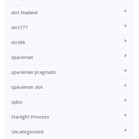
slot thailand
slot777
slot88
spaceman
spaceman pragmatic
spaceman slot
spbo
Starlight Princess
Uncategorized