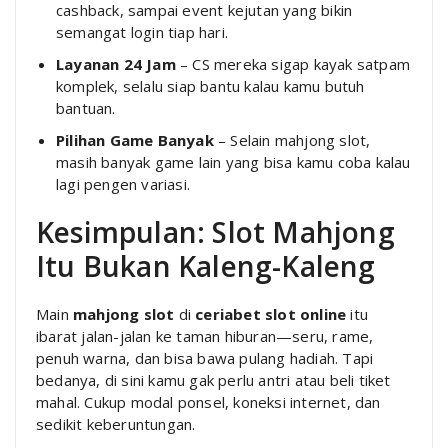
cashback, sampai event kejutan yang bikin
semangat login tiap hari.
Layanan 24 Jam
– CS mereka sigap kayak satpam
komplek, selalu siap bantu kalau kamu butuh
bantuan.
Pilihan Game Banyak
– Selain mahjong slot,
masih banyak game lain yang bisa kamu coba kalau
lagi pengen variasi.
Kesimpulan: Slot Mahjong
Itu Bukan Kaleng-Kaleng
Main
mahjong slot
di
ceriabet slot online
itu
ibarat jalan-jalan ke taman hiburan—seru, rame,
penuh warna, dan bisa bawa pulang hadiah. Tapi
bedanya, di sini kamu gak perlu antri atau beli tiket
mahal. Cukup modal ponsel, koneksi internet, dan
sedikit keberuntungan.