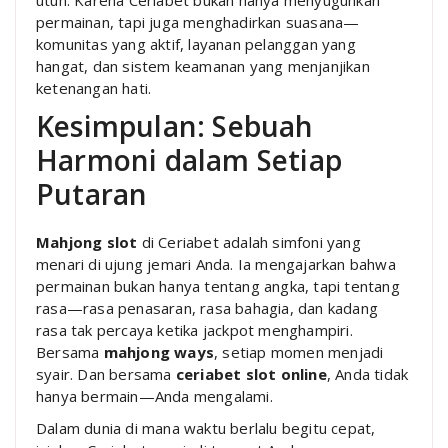
utuh. Karena Ceriabet bukan hanya menyuguhkan
permainan, tapi juga menghadirkan suasana—
komunitas yang aktif, layanan pelanggan yang
hangat, dan sistem keamanan yang menjanjikan
ketenangan hati.
Kesimpulan: Sebuah
Harmoni dalam Setiap
Putaran
Mahjong slot
di Ceriabet adalah simfoni yang
menari di ujung jemari Anda. Ia mengajarkan bahwa
permainan bukan hanya tentang angka, tapi tentang
rasa—rasa penasaran, rasa bahagia, dan kadang
rasa tak percaya ketika jackpot menghampiri.
Bersama
mahjong ways
, setiap momen menjadi
syair. Dan bersama
ceriabet slot online
, Anda tidak
hanya bermain—Anda mengalami.
Dalam dunia di mana waktu berlalu begitu cepat,