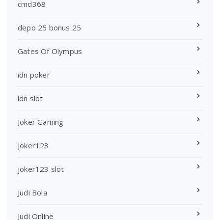
cmd368
depo 25 bonus 25
Gates Of Olympus
idn poker
idn slot
Joker Gaming
joker123
joker123 slot
Judi Bola
Judi Online