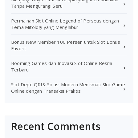
Tanpa Mengurangi Seru
Permainan Slot Online Legend of Perseus dengan
Tema Mitologi yang Menghibur
Bonus New Member 100 Persen untuk Slot Bonus
Favorit
Booming Games dan Inovasi Slot Online Resmi
Terbaru
Slot Depo QRIS: Solusi Modern Menikmati Slot Game
Online dengan Transaksi Praktis
Recent Comments