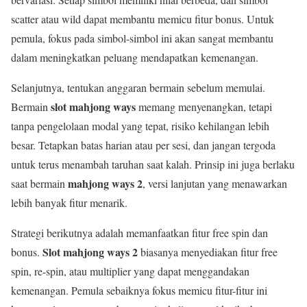
scatter atau wild dapat membantu memicu fitur bonus. Untuk
pemula, fokus pada simbol-simbol ini akan sangat membantu
dalam meningkatkan peluang mendapatkan kemenangan.
Selanjutnya, tentukan anggaran bermain sebelum memulai.
slot mahjong ways
Bermain
memang menyenangkan, tetapi
tanpa pengelolaan modal yang tepat, risiko kehilangan lebih
besar. Tetapkan batas harian atau per sesi, dan jangan tergoda
untuk terus menambah taruhan saat kalah. Prinsip ini juga berlaku
mahjong ways 2
saat bermain
, versi lanjutan yang menawarkan
lebih banyak fitur menarik.
Strategi berikutnya adalah memanfaatkan fitur free spin dan
Slot mahjong ways 2
bonus.
biasanya menyediakan fitur free
spin, re-spin, atau multiplier yang dapat menggandakan
kemenangan. Pemula sebaiknya fokus memicu fitur-fitur ini