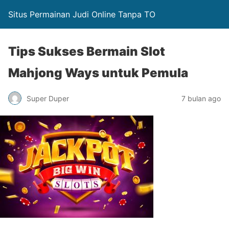
Situs Permainan Judi Online Tanpa TO
Tips Sukses Bermain Slot
Mahjong Ways untuk Pemula
Super Duper
7 bulan ago