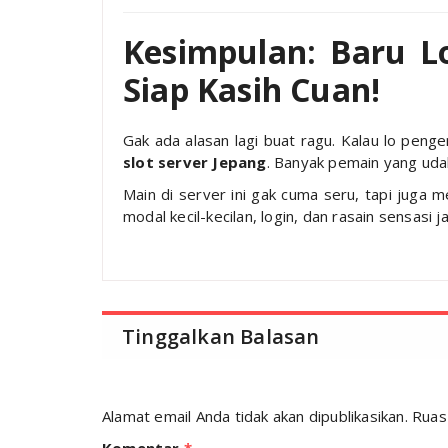
Kesimpulan: Baru Lo
Siap Kasih Cuan!
Gak ada alasan lagi buat ragu. Kalau lo peng
slot server Jepang
. Banyak pemain yang udah
Main di server ini gak cuma seru, tapi juga 
modal kecil-kecilan, login, dan rasain sensasi 
Tinggalkan Balasan
Alamat email Anda tidak akan dipublikasikan.
Ruas