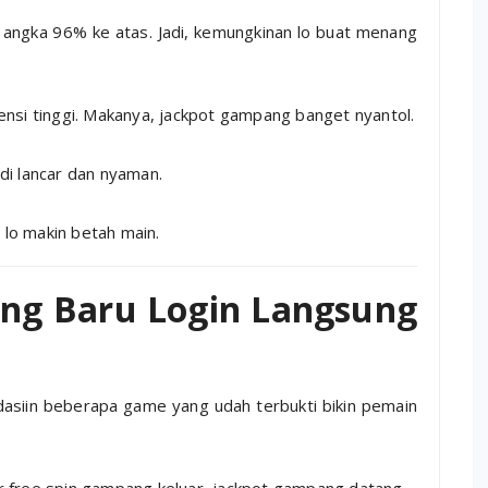
i angka 96% ke atas. Jadi, kemungkinan lo buat menang
uensi tinggi. Makanya, jackpot gampang banget nyantol.
adi lancar dan nyaman.
 lo makin betah main.
ang Baru Login Langsung
asiin beberapa game yang udah terbukti bikin pemain