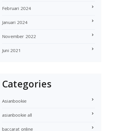
Februari 2024
Januari 2024
November 2022
Juni 2021
Categories
Asianbookie
asianbookie all
baccarat online