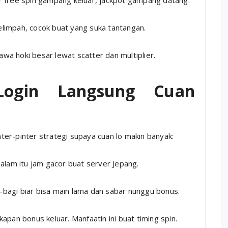
ur free spin gampang keluar, jackpot gampang datang.
impah, cocok buat yang suka tantangan.
awa hoki besar lewat scatter dan multiplier.
Login Langsung Cuan
inter-pinter strategi supaya cuan lo makin banyak:
lam itu jam gacor buat server Jepang.
-bagi biar bisa main lama dan sabar nunggu bonus.
kapan bonus keluar. Manfaatin ini buat timing spin.