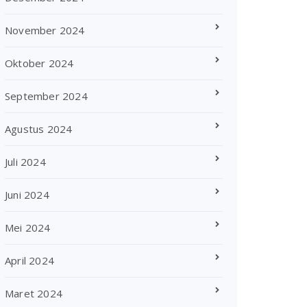
November 2024
Oktober 2024
September 2024
Agustus 2024
Juli 2024
Juni 2024
Mei 2024
April 2024
Maret 2024