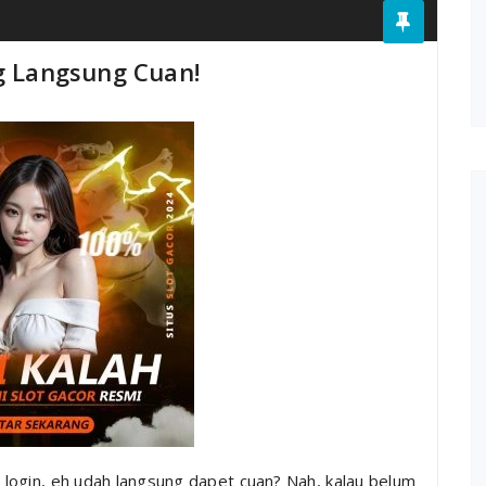
ng Langsung Cuan!
ru login, eh udah langsung dapet cuan? Nah, kalau belum