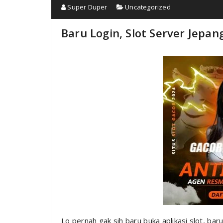
Super Duper
Uncategorized
Baru Login, Slot Server Jepa
Lo pernah gak sih baru buka aplikasi slot, ba