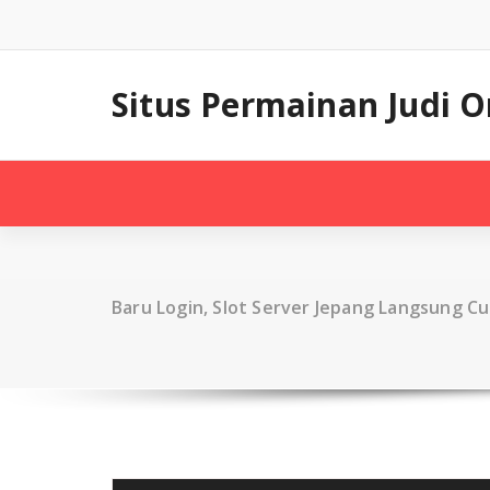
Skip
to
content
Situs Permainan Judi 
Baru Login, Slot Server Jepang Langsung Cu