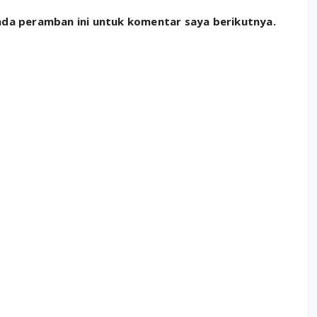
ada peramban ini untuk komentar saya berikutnya.