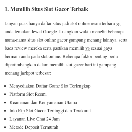
1. Memilih Situs Slot Gacor Terbaik
Jangan puas hanya daftar situs judi slot online resmi terbaru yg
anda temukan lewat Google. Luangkan waktu meneliti beberapa
nama-nama situs slot online gacor gampang menang lainnya, serta
baca review mereka serta pastikan memilih yg sesuai gaya
bermain anda pada slot online. Beberapa faktor penting perlu
dipertimbangkan dalam memilih slot gacor hari ini gampang
menang jackpot terbesar:
Menyediakan Daftar Game Slot Terlengkap
Platform Slot Resmi
Keamanan dan Kenyamanan Utama
Info Rtp Slot Gacor Tertinggi dan Terakurat
Layanan Live Chat 24 Jam
Metode Deposit Termurah