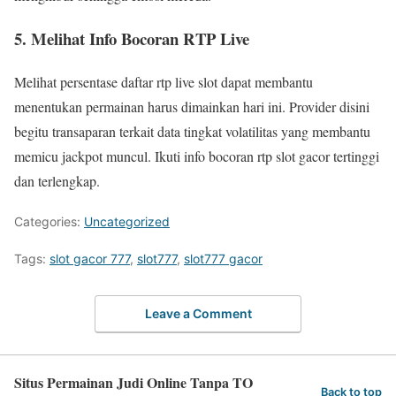
5. Melihat Info Bocoran RTP Live
Melihat persentase daftar rtp live slot dapat membantu
menentukan permainan harus dimainkan hari ini. Provider disini
begitu transaparan terkait data tingkat volatilitas yang membantu
memicu jackpot muncul. Ikuti info bocoran rtp slot gacor tertinggi
dan terlengkap.
Categories:
Uncategorized
Tags:
slot gacor 777
,
slot777
,
slot777 gacor
Leave a Comment
Situs Permainan Judi Online Tanpa TO
Back to top