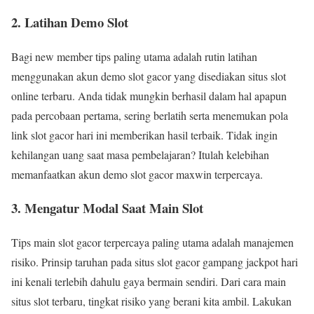
2. Latihan Demo Slot
Bagi new member tips paling utama adalah rutin latihan
menggunakan akun demo slot gacor yang disediakan situs slot
online terbaru. Anda tidak mungkin berhasil dalam hal apapun
pada percobaan pertama, sering berlatih serta menemukan pola
link slot gacor hari ini memberikan hasil terbaik. Tidak ingin
kehilangan uang saat masa pembelajaran? Itulah kelebihan
memanfaatkan akun demo slot gacor maxwin terpercaya.
3. Mengatur Modal Saat Main Slot
Tips main slot gacor terpercaya paling utama adalah manajemen
risiko. Prinsip taruhan pada situs slot gacor gampang jackpot hari
ini kenali terlebih dahulu gaya bermain sendiri. Dari cara main
situs slot terbaru, tingkat risiko yang berani kita ambil. Lakukan