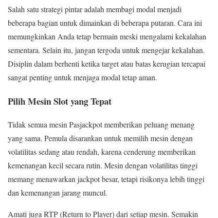
Salah satu strategi pintar adalah membagi modal menjadi
beberapa bagian untuk dimainkan di beberapa putaran. Cara ini
memungkinkan Anda tetap bermain meski mengalami kekalahan
sementara. Selain itu, jangan tergoda untuk mengejar kekalahan.
Disiplin dalam berhenti ketika target atau batas kerugian tercapai
sangat penting untuk menjaga modal tetap aman.
Pilih Mesin Slot yang Tepat
Tidak semua mesin Pasjackpot memberikan peluang menang
yang sama. Pemula disarankan untuk memilih mesin dengan
volatilitas sedang atau rendah, karena cenderung memberikan
kemenangan kecil secara rutin. Mesin dengan volatilitas tinggi
memang menawarkan jackpot besar, tetapi risikonya lebih tinggi
dan kemenangan jarang muncul.
Amati juga RTP (Return to Player) dari setiap mesin. Semakin