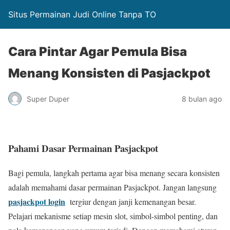
Situs Permainan Judi Online Tanpa TO
Cara Pintar Agar Pemula Bisa
Menang Konsisten di Pasjackpot
Super Duper
8 bulan ago
Pahami Dasar Permainan Pasjackpot
Bagi pemula, langkah pertama agar bisa menang secara konsisten
adalah memahami dasar permainan Pasjackpot. Jangan langsung
pasjackpot login
tergiur dengan janji kemenangan besar.
Pelajari mekanisme setiap mesin slot, simbol-simbol penting, dan