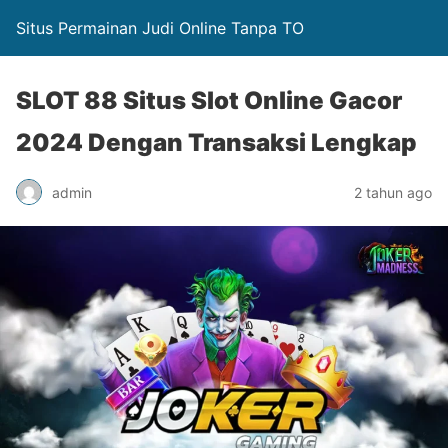
Situs Permainan Judi Online Tanpa TO
SLOT 88 Situs Slot Online Gacor
2024 Dengan Transaksi Lengkap
admin
2 tahun ago