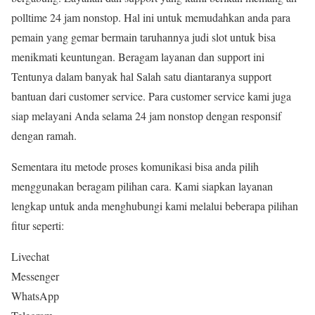
polltime 24 jam nonstop. Hal ini untuk memudahkan anda para
pemain yang gemar bermain taruhannya judi slot untuk bisa
menikmati keuntungan. Beragam layanan dan support ini
Tentunya dalam banyak hal Salah satu diantaranya support
bantuan dari customer service. Para customer service kami juga
siap melayani Anda selama 24 jam nonstop dengan responsif
dengan ramah.
Sementara itu metode proses komunikasi bisa anda pilih
menggunakan beragam pilihan cara. Kami siapkan layanan
lengkap untuk anda menghubungi kami melalui beberapa pilihan
fitur seperti:
Livechat
Messenger
WhatsApp