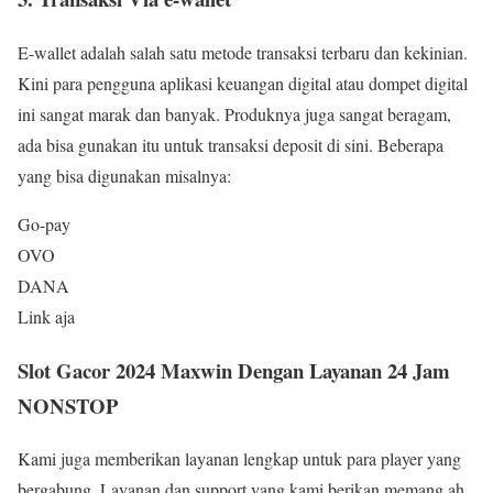
E-wallet adalah salah satu metode transaksi terbaru dan kekinian.
Kini para pengguna aplikasi keuangan digital atau dompet digital
ini sangat marak dan banyak. Produknya juga sangat beragam,
ada bisa gunakan itu untuk transaksi deposit di sini. Beberapa
yang bisa digunakan misalnya:
Go-pay
OVO
DANA
Link aja
Slot Gacor 2024 Maxwin Dengan Layanan 24 Jam
NONSTOP
Kami juga memberikan layanan lengkap untuk para player yang
bergabung. Layanan dan support yang kami berikan memang ah