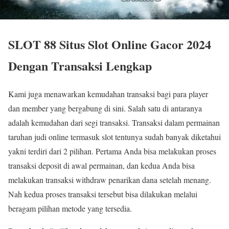
SLOT 88 Situs Slot Online Gacor 2024
Dengan Transaksi Lengkap
Kami juga menawarkan kemudahan transaksi bagi para player
dan member yang bergabung di sini. Salah satu di antaranya
adalah kemudahan dari segi transaksi. Transaksi dalam permainan
taruhan judi online termasuk slot tentunya sudah banyak diketahui
yakni terdiri dari 2 pilihan. Pertama Anda bisa melakukan proses
transaksi deposit di awal permainan, dan kedua Anda bisa
melakukan transaksi withdraw penarikan dana setelah menang.
Nah kedua proses transaksi tersebut bisa dilakukan melalui
beragam pilihan metode yang tersedia.