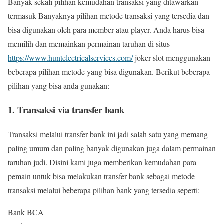
Banyak sekali pilihan kemudahan transaksi yang ditawarkan
termasuk Banyaknya pilihan metode transaksi yang tersedia dan
bisa digunakan oleh para member atau player. Anda harus bisa
memilih dan memainkan permainan taruhan di situs
https://www.huntelectricalservices.com/
joker slot menggunakan
beberapa pilihan metode yang bisa digunakan. Berikut beberapa
pilihan yang bisa anda gunakan:
1. Transaksi via transfer bank
Transaksi melalui transfer bank ini jadi salah satu yang memang
paling umum dan paling banyak digunakan juga dalam permainan
taruhan judi. Disini kami juga memberikan kemudahan para
pemain untuk bisa melakukan transfer bank sebagai metode
transaksi melalui beberapa pilihan bank yang tersedia seperti:
Bank BCA