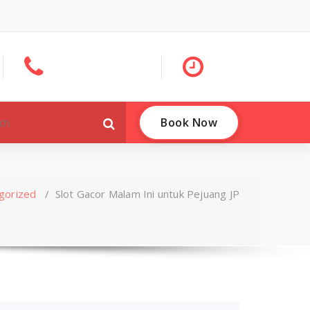
Book Now
gorized
/
Slot Gacor Malam Ini untuk Pejuang JP