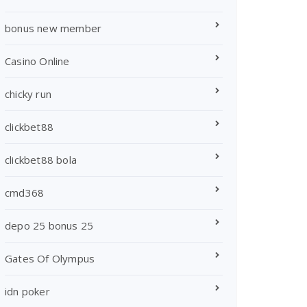
bonus new member
Casino Online
chicky run
clickbet88
clickbet88 bola
cmd368
depo 25 bonus 25
Gates Of Olympus
idn poker