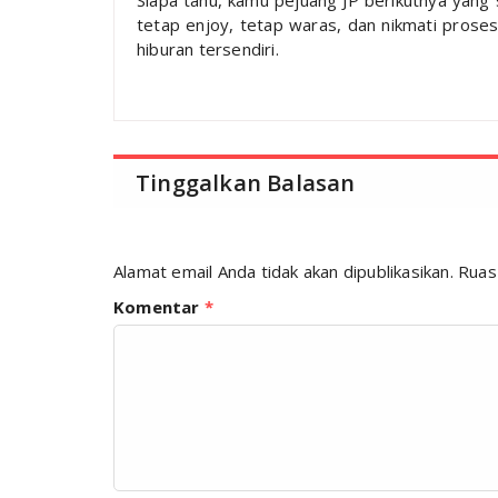
Siapa tahu, kamu pejuang JP berikutnya yang
tetap enjoy, tetap waras, dan nikmati proses
hiburan tersendiri.
Tinggalkan Balasan
Alamat email Anda tidak akan dipublikasikan.
Ruas
Komentar
*