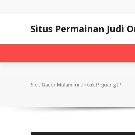
Skip
to
content
Situs Permainan Judi 
Slot Gacor Malam Ini untuk Pejuang JP