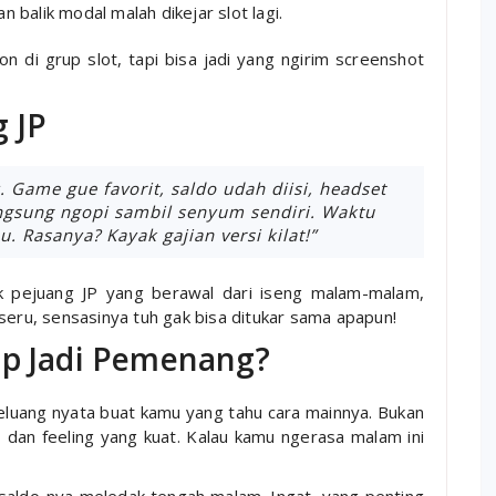
an balik modal malah dikejar slot lagi.
n di grup slot, tapi bisa jadi yang ngirim screenshot
 JP
 Game gue favorit, saldo udah diisi, headset
angsung ngopi sambil senyum sendiri. Waktu
u. Rasanya? Kayak gajian versi kilat!”
ak pejuang JP yang berawal dari iseng malam-malam,
seru, sensasinya tuh gak bisa ditukar sama apapun!
ap Jadi Pemenang?
peluang nyata buat kamu yang tahu cara mainnya. Bukan
i, dan feeling yang kuat. Kalau kamu ngerasa malam ini