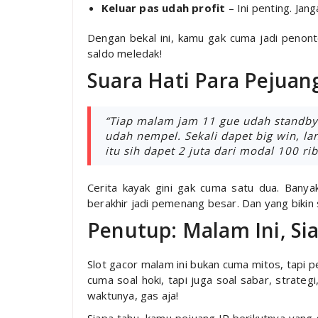
Keluar pas udah profit
– Ini penting. Jang
Dengan bekal ini, kamu gak cuma jadi penonto
saldo meledak!
Suara Hati Para Pejuang
“Tiap malam jam 11 gue udah standby.
udah nempel. Sekali dapet big win, l
itu sih dapet 2 juta dari modal 100 rib
Cerita kayak gini gak cuma satu dua. Bany
berakhir jadi pemenang besar. Dan yang bikin 
Penutup: Malam Ini, Si
Slot gacor malam ini bukan cuma mitos, tapi 
cuma soal hoki, tapi juga soal sabar, strateg
waktunya, gas aja!