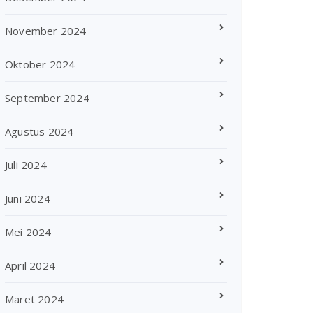
November 2024
Oktober 2024
September 2024
Agustus 2024
Juli 2024
Juni 2024
Mei 2024
April 2024
Maret 2024