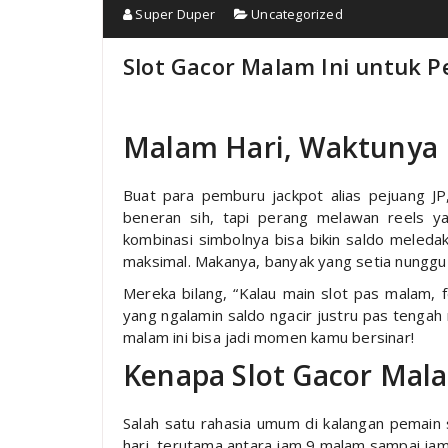
Super Duper
Uncategorized
Slot Gacor Malam Ini untuk P
Malam Hari, Waktunya 
Buat para pemburu jackpot alias pejuang JP
beneran sih, tapi perang melawan reels y
kombinasi simbolnya bisa bikin saldo meleda
maksimal. Makanya, banyak yang setia nungg
Mereka bilang, “Kalau main slot pas malam, 
yang ngalamin saldo ngacir justru pas tengah
malam ini bisa jadi momen kamu bersinar!
Kenapa Slot Gacor Mal
Salah satu rahasia umum di kalangan pemain
hari, terutama antara jam 9 malam sampai jam 