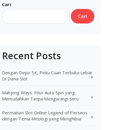
Cari
Cari
Recent Posts
Dengan Depo 5K, Pintu Cuan Terbuka Lebar
Di Dunia Slot
Mahjong Ways: Fitur Auto Spin yang
Memudahkan Tanpa Mengurangi Seru
Permainan Slot Online Legend of Perseus
dengan Tema Mitologi yang Menghibur