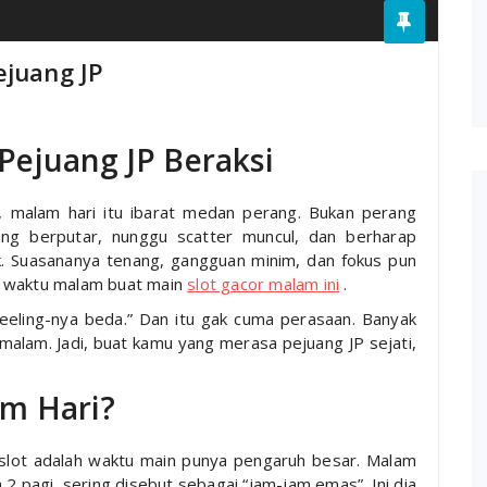
ejuang JP
Pejuang JP Beraksi
, malam hari itu ibarat medan perang. Bukan perang
ang berputar, nunggu scatter muncul, dan berharap
k. Suasananya tenang, gangguan minim, dan fokus pun
u waktu malam buat main
slot gacor malam ini
.
feeling-nya beda.” Dan itu gak cuma perasaan. Banyak
 malam. Jadi, buat kamu yang merasa pejuang JP sejati,
am Hari?
 slot adalah waktu main punya pengaruh besar. Malam
2 pagi, sering disebut sebagai “jam-jam emas”. Ini dia