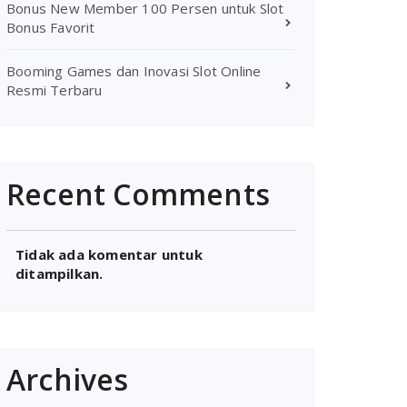
Bonus New Member 100 Persen untuk Slot
Bonus Favorit
Booming Games dan Inovasi Slot Online
Resmi Terbaru
Recent Comments
Tidak ada komentar untuk
ditampilkan.
Archives