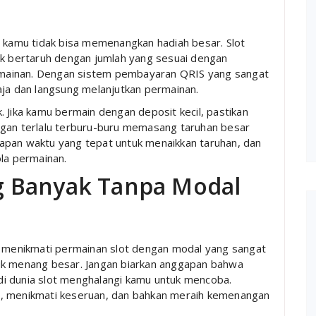
i kamu tidak bisa memenangkan hadiah besar. Slot
 bertaruh dengan jumlah yang sesuai dengan
mainan. Dengan sistem pembayaran QRIS yang sangat
aja dan langsung melanjutkan permainan.
 Jika kamu bermain dengan deposit kecil, pastikan
ngan terlalu terburu-buru memasang taruhan besar
apan waktu yang tepat untuk menaikkan taruhan, dan
ola permainan.
 Banyak Tanpa Modal
sa menikmati permainan slot dengan modal yang sangat
uk menang besar. Jangan biarkan anggapan bahwa
i dunia slot menghalangi kamu untuk mencoba.
n, menikmati keseruan, dan bahkan meraih kemenangan