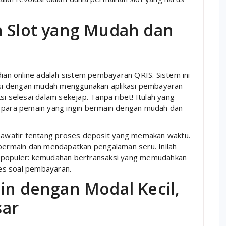
n Slot yang Mudah dan
dian online adalah sistem pembayaran QRIS. Sistem ini
si dengan mudah menggunakan aplikasi pembayaran
i selesai dalam sekejap. Tanpa ribet! Itulah yang
i para pemain yang ingin bermain dengan mudah dan
 khawatir tentang proses deposit yang memakan waktu.
 bermain dan mendapatkan pengalaman seru. Inilah
n populer: kemudahan bertransaksi yang memudahkan
res soal pembayaran.
in dengan Modal Kecil,
sar