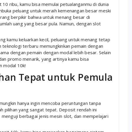
t 10 ribu, kamu bisa memulai petualanganmu di dunia
embuka peluang untuk meraih kemenangan besar meski
orang berpikir bahwa untuk menang besar di
jumlah uang yang besar pula. Namun, dengan slot
ng kamu keluarkan kecil, peluang untuk menang tetap
eh teknologi terbaru memungkinkan pemain dengan
sama dengan pemain dengan modal lebih besar. Selain
 dan promo menarik, yang artinya kamu bisa
n modal 10k!
lihan Tepat untuk Pemula
u mungkin hanya ingin mencoba peruntungan tanpa
h pilihan yang sangat tepat. Deposit rendah ini
menguji berbagai jenis mesin slot, dan mempelajari
.