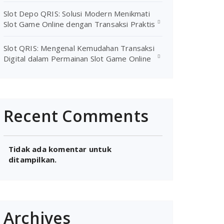
Slot Depo QRIS: Solusi Modern Menikmati
Slot Game Online dengan Transaksi Praktis
Slot QRIS: Mengenal Kemudahan Transaksi
Digital dalam Permainan Slot Game Online
Recent Comments
Tidak ada komentar untuk
ditampilkan.
Archives