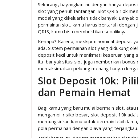
Sekarang, bayangkan ini: dengan hanya deposi
slot yang penuh tantangan. Slot QRIS 10k m
modal yang dikeluarkan tidak banyak. Banyak 
permainan slot, kamu harus bertaruh dengan 
QRIS, kamu bisa membuktikan sebaliknya.
Kenapa? Karena, meskipun nominal deposit ya
ada. Sistem permainan slot yang didukung ol
deposit kecil untuk menikmati keseruan yang 
itu, banyak situs slot juga memberikan bonus
memaksimalkan peluang menang hanya denga
Slot Deposit 10k: Pi
dan Pemain Hemat
Bagi kamu yang baru mulai bermain slot, ata
mengambil risiko besar, slot deposit 10k adala
memungkinkan kamu untuk bermain lebih lama, 
pola permainan dengan biaya yang terjangkau