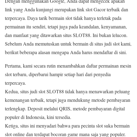
Dengan menggunakan Google, Anda dapat mengecek apakah
link yang Anda kunjungi merupakan link slot Gacor terbaik dan
terpercaya. Daya tarik bermain slot tidak hanya terletak pada
permainan itu sendiri, tetapi juga pada keandalan, kenyamanan,
dan manfaat yang ditawarkan situs SLOT88. Ini bukan lelucon.
Sebelum Anda memutuskan untuk bermain di situs judi slot kami,
berikut beberapa alasan mengapa Anda harus mendaftar di sini.
Pertama, kami secara rutin menambahkan daftar permainan mesin
slot terbaru, diperbarui hampir setiap hari dari penyedia
terpercaya.
Kedua, situs judi slot SLOT88 tidak hanya menawarkan peluang
kemenangan terbaik, tetapi juga mendukung metode pembayaran
terlengkap. Deposit melalui QRIS, metode pembayaran digital
populer di Indonesia, kini tersedia.
Ketiga, situs ini menyadari bahwa para pecinta slot suka bermain
slot online dan terdapat bocoran game mana saja yang populer.