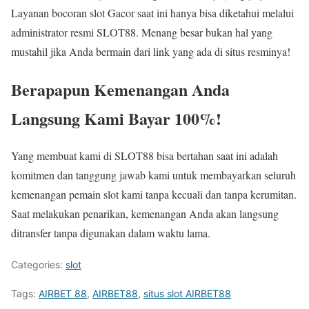
Layanan bocoran slot Gacor saat ini hanya bisa diketahui melalui
administrator resmi SLOT88. Menang besar bukan hal yang
mustahil jika Anda bermain dari link yang ada di situs resminya!
Berapapun Kemenangan Anda
Langsung Kami Bayar 100%!
Yang membuat kami di SLOT88 bisa bertahan saat ini adalah
komitmen dan tanggung jawab kami untuk membayarkan seluruh
kemenangan pemain slot kami tanpa kecuali dan tanpa kerumitan.
Saat melakukan penarikan, kemenangan Anda akan langsung
ditransfer tanpa digunakan dalam waktu lama.
Categories:
slot
Tags:
AIRBET 88
,
AIRBET88
,
situs slot AIRBET88