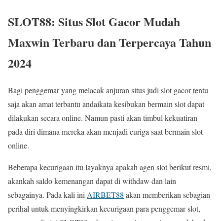
SLOT88: Situs Slot Gacor Mudah
Maxwin Terbaru dan Terpercaya Tahun
2024
Bagi penggemar yang melacak anjuran situs judi slot gacor tentu
saja akan amat terbantu andaikata kesibukan bermain slot dapat
dilakukan secara online. Namun pasti akan timbul kekuatiran
pada diri dimana mereka akan menjadi curiga saat bermain slot
online.
Beberapa kecurigaan itu layaknya apakah agen slot berikut resmi,
akankah saldo kemenangan dapat di withdaw dan lain
sebagainya. Pada kali ini
AIRBET88
akan memberikan sebagian
perihal untuk menyingkirkan kecurigaan para penggemar slot,