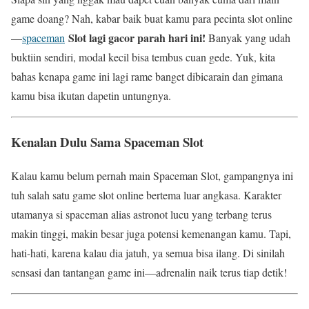
game doang? Nah, kabar baik buat kamu para pecinta slot online
Slot lagi gacor parah hari ini!
—
spaceman
Banyak yang udah
buktiin sendiri, modal kecil bisa tembus cuan gede. Yuk, kita
bahas kenapa game ini lagi rame banget dibicarain dan gimana
kamu bisa ikutan dapetin untungnya.
Kenalan Dulu Sama Spaceman Slot
Kalau kamu belum pernah main Spaceman Slot, gampangnya ini
tuh salah satu game slot online bertema luar angkasa. Karakter
utamanya si spaceman alias astronot lucu yang terbang terus
makin tinggi, makin besar juga potensi kemenangan kamu. Tapi,
hati-hati, karena kalau dia jatuh, ya semua bisa ilang. Di sinilah
sensasi dan tantangan game ini—adrenalin naik terus tiap detik!