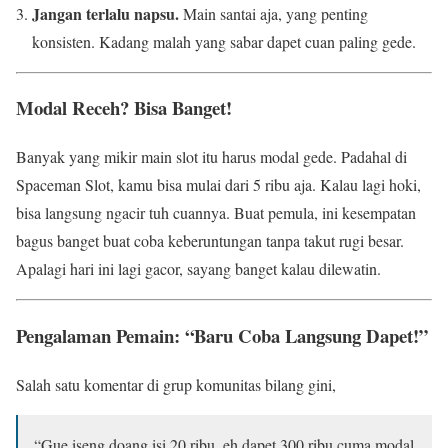
Jangan terlalu napsu.
Main santai aja, yang penting
konsisten. Kadang malah yang sabar dapet cuan paling gede.
Modal Receh? Bisa Banget!
Banyak yang mikir main slot itu harus modal gede. Padahal di
Spaceman Slot, kamu bisa mulai dari 5 ribu aja. Kalau lagi hoki,
bisa langsung ngacir tuh cuannya. Buat pemula, ini kesempatan
bagus banget buat coba keberuntungan tanpa takut rugi besar.
Apalagi hari ini lagi gacor, sayang banget kalau dilewatin.
Pengalaman Pemain: “Baru Coba Langsung Dapet!”
Salah satu komentar di grup komunitas bilang gini,
“Gue iseng doang isi 20 ribu, eh dapet 300 ribu cuma modal