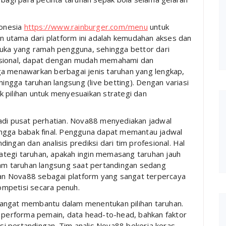
donesia
https://www.rainburger.com/menu
untuk
an utama dari platform ini adalah kemudahan akses dan
ka yang ramah pengguna, sehingga bettor dari
esional, dapat dengan mudah memahami dan
juga menawarkan berbagai jenis taruhan yang lengkap,
hingga taruhan langsung (live betting). Dengan variasi
 pilihan untuk menyesuaikan strategi dan
jadi pusat perhatian. Nova88 menyediakan jadwal
ingga babak final. Pengguna dapat memantau jadwal
ngan dan analisis prediksi dari tim profesional. Hal
tegi taruhan, apakah ingin memasang taruhan jauh
lam taruhan langsung saat pertandingan sedang
ikan Nova88 sebagai platform yang sangat terpercaya
mpetisi secara penuh.
a sangat membantu dalam menentukan pilihan taruhan.
tim, performa pemain, data head-to-head, bahkan faktor
kasi pertandingan. Tim analis Nova88 bekerja keras