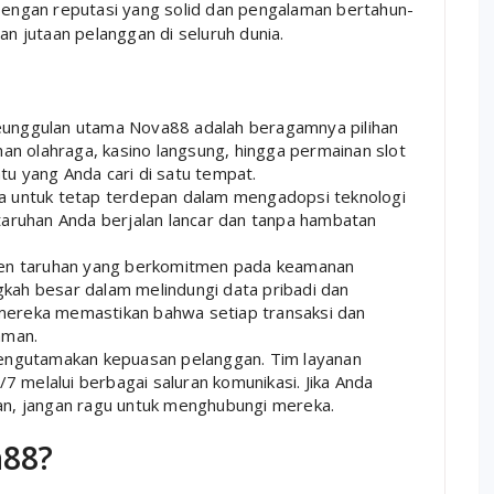
 Dengan reputasi yang solid dan pengalaman bertahun-
 jutaan pelanggan di seluruh dunia.
keunggulan utama Nova88 adalah beragamnya pilihan
han olahraga, kasino langsung, hingga permainan slot
u yang Anda cari di satu tempat.
ha untuk tetap terdepan dalam mengadopsi teknologi
taruhan Anda berjalan lancar dan tanpa hambatan
gen taruhan yang berkomitmen pada keamanan
kah besar dalam melindungi data pribadi dan
mereka memastikan bahwa setiap transaksi dan
aman.
engutamakan kepuasan pelanggan. Tim layanan
melalui berbagai saluran komunikasi. Jika Anda
an, jangan ragu untuk menghubungi mereka.
88?