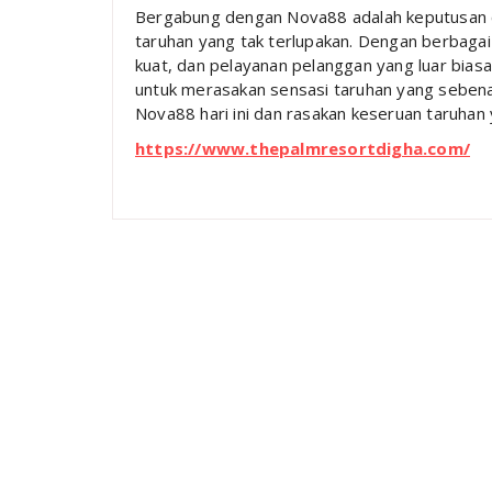
Bergabung dengan Nova88 adalah keputusan c
taruhan yang tak terlupakan. Dengan berbagai 
kuat, dan pelayanan pelanggan yang luar bia
untuk merasakan sensasi taruhan yang sebenar
Nova88 hari ini dan rasakan keseruan taruhan 
https://www.thepalmresortdigha.com/