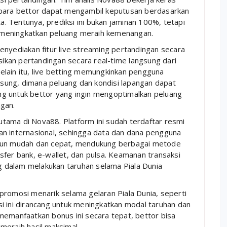
 para bettor dapat mengambil keputusan berdasarkan
 Tentunya, prediksi ini bukan jaminan 100%, tetapi
 meningkatkan peluang meraih kemenangan.
enyediakan fitur live streaming pertandingan secara
ksikan pertandingan secara real-time langsung dari
 Selain itu, live betting memungkinkan pengguna
ung, dimana peluang dan kondisi lapangan dapat
ting untuk bettor yang ingin mengoptimalkan peluang
ngan.
tama di Nova88. Platform ini sudah terdaftar resmi
dian internasional, sehingga data dan dana pengguna
 pun mudah dan cepat, mendukung berbagai metode
sfer bank, e-wallet, dan pulsa. Keamanan transaksi
 dalam melakukan taruhan selama Piala Dunia
promosi menarik selama gelaran Piala Dunia, seperti
i ini dirancang untuk meningkatkan modal taruhan dan
anfaatkan bonus ini secara tepat, bettor bisa
meraih hasil maksimal.