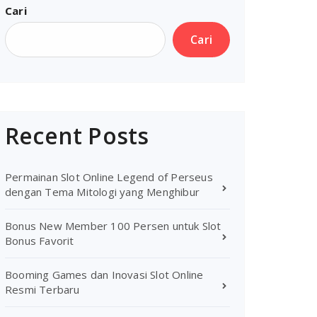
Cari
Cari
Recent Posts
Permainan Slot Online Legend of Perseus
dengan Tema Mitologi yang Menghibur
Bonus New Member 100 Persen untuk Slot
Bonus Favorit
Booming Games dan Inovasi Slot Online
Resmi Terbaru