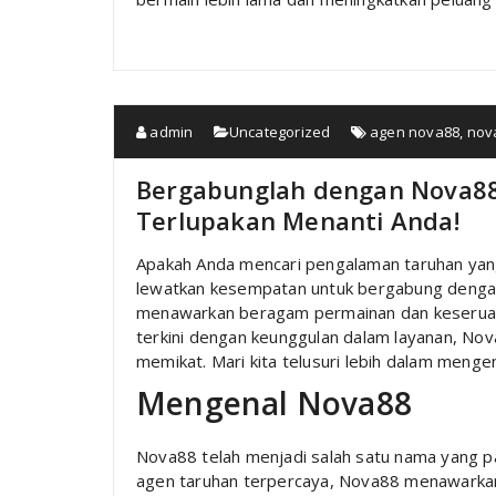
admin
Uncategorized
agen nova88
,
nov
Bergabunglah dengan Nova88:
Terlupakan Menanti Anda!
Apakah Anda mencari pengalaman taruhan yan
lewatkan kesempatan untuk bergabung dengan
menawarkan beragam permainan dan keseruan
terkini dengan keunggulan dalam layanan, N
memikat. Mari kita telusuri lebih dalam meng
Mengenal Nova88
Nova88 telah menjadi salah satu nama yang pal
agen taruhan terpercaya, Nova88 menawarkan 