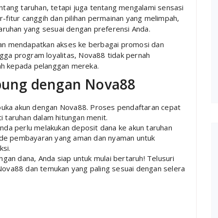
ang taruhan, tetapi juga tentang mengalami sensasi
r-fitur canggih dan pilihan permainan yang melimpah,
ruhan yang sesuai dengan preferensi Anda.
akan mendapatkan akses ke berbagai promosi dan
gga program loyalitas, Nova88 tidak pernah
ah kepada pelanggan mereka.
bung dengan Nova88
uka akun dengan Nova88. Proses pendaftaran cepat
 taruhan dalam hitungan menit.
 Anda perlu melakukan deposit dana ke akun taruhan
de pembayaran yang aman dan nyaman untuk
si.
engan dana, Anda siap untuk mulai bertaruh! Telusuri
Nova88 dan temukan yang paling sesuai dengan selera