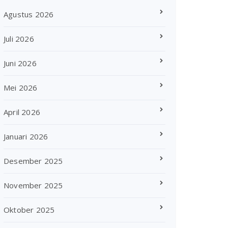
Agustus 2026
Juli 2026
Juni 2026
Mei 2026
April 2026
Januari 2026
Desember 2025
November 2025
Oktober 2025