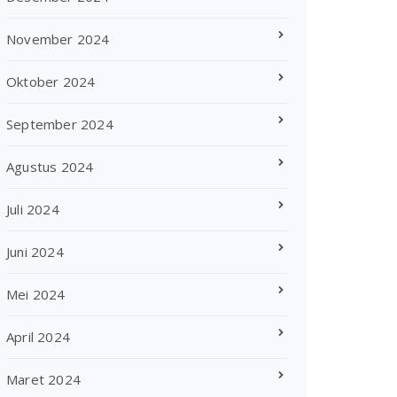
November 2024
Oktober 2024
September 2024
Agustus 2024
Juli 2024
Juni 2024
Mei 2024
April 2024
Maret 2024