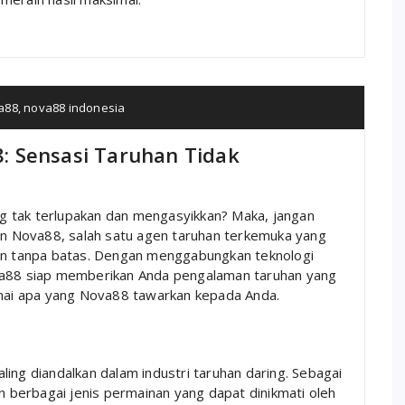
a88
,
nova88 indonesia
 Sensasi Taruhan Tidak
g tak terlupakan dan mengasyikkan? Maka, jangan
 Nova88, salah satu agen taruhan terkemuka yang
 tanpa batas. Dengan menggabungkan teknologi
ova88 siap memberikan Anda pengalaman taruhan yang
enai apa yang Nova88 tawarkan kepada Anda.
ing diandalkan dalam industri taruhan daring. Sebagai
berbagai jenis permainan yang dapat dinikmati oleh