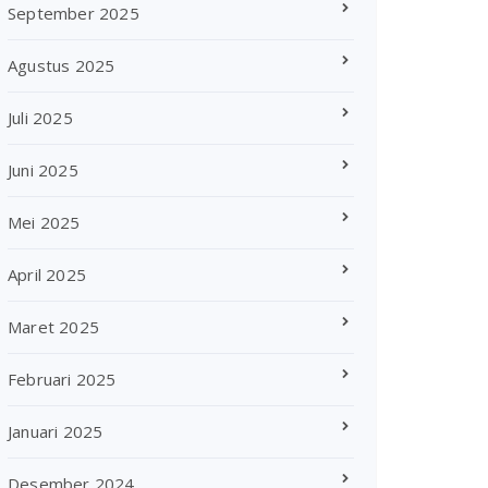
September 2025
Agustus 2025
Juli 2025
Juni 2025
Mei 2025
April 2025
Maret 2025
Februari 2025
Januari 2025
Desember 2024