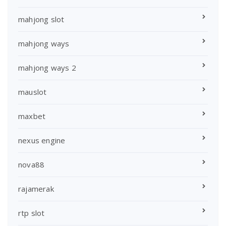
mahjong slot
mahjong ways
mahjong ways 2
mauslot
maxbet
nexus engine
nova88
rajamerak
rtp slot