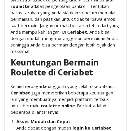
roulette
adalah pengelolaan bankroll. Tentukan
batas taruhan yang Anda siapkan sebelum memulai
permainan, dan pastikan untuk tidak terbawa emosi
saat bermain. Jangan pernah bertaruh lebih dari yang
Anda mampu kehilangan. Di
Ceriabet
, Anda bisa
dengan mudah mengatur anggaran permainan Anda,
sehingga Anda bisa bermain dengan lebih bijak dan
maksimal.
Keuntungan Bermain
Roulette di Ceriabet
Selain berbagai keunggulan yang telah disebutkan,
Ceriabet
juga memberikan beberapa keuntungan
lain yang membuatnya menjadi platform terbaik
untuk bermain
roulette online
. Berikut adalah
beberapa di antaranya:
Akses Mudah dan Cepat
Anda dapat dengan mudah
login ke Ceriabet