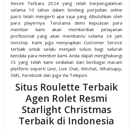
Resmi Terbaru 2024 yang telah berpengalaman
selama 10 tahun dalam bindang perjudian online
pasti telah mengerti apa saja yang dibutuhkan oleh
para playernya. Terutama demi kepuasan para
member kami akan memberikan pelayanan
profesional yang akan membantu selama 24 jam
nonstop. Kami juga menyiapkan Customer Service
terbaik untuk selalu menjadi solusi bagi seluruh
kendala para member kami. Anda dapat menghubungi
CS yang telah kami sediakan dari berbagai macam
platform seperti Line, Live Chat, Wechat, Whatsapp,
SMS, Facebook dan Juga Via Telepon.
Situs Roulette Terbaik
Agen Rolet Resmi
Starlight Christmas
Terbaik di Indonesia