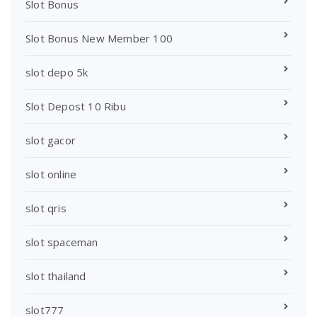
Slot Bonus
Slot Bonus New Member 100
slot depo 5k
Slot Depost 10 Ribu
slot gacor
slot online
slot qris
slot spaceman
slot thailand
slot777