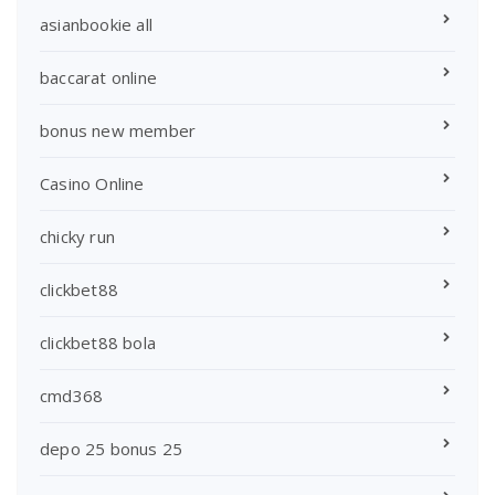
asianbookie all
baccarat online
bonus new member
Casino Online
chicky run
clickbet88
clickbet88 bola
cmd368
depo 25 bonus 25