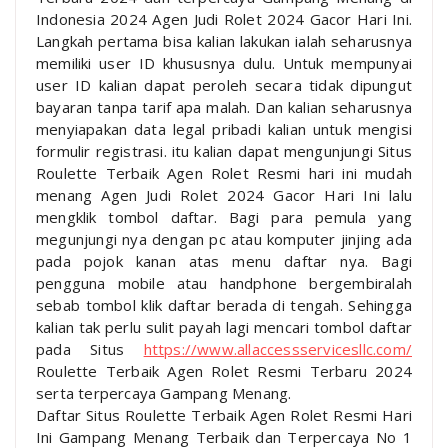
Indonesia 2024 Agen Judi Rolet 2024 Gacor Hari Ini.
Langkah pertama bisa kalian lakukan ialah seharusnya
memiliki user ID khususnya dulu. Untuk mempunyai
user ID kalian dapat peroleh secara tidak dipungut
bayaran tanpa tarif apa malah. Dan kalian seharusnya
menyiapakan data legal pribadi kalian untuk mengisi
formulir registrasi. itu kalian dapat mengunjungi Situs
Roulette Terbaik Agen Rolet Resmi hari ini mudah
menang Agen Judi Rolet 2024 Gacor Hari Ini lalu
mengklik tombol daftar. Bagi para pemula yang
megunjungi nya dengan pc atau komputer jinjing ada
pada pojok kanan atas menu daftar nya. Bagi
pengguna mobile atau handphone bergembiralah
sebab tombol klik daftar berada di tengah. Sehingga
kalian tak perlu sulit payah lagi mencari tombol daftar
pada Situs
https://www.allaccessservicesllc.com/
Roulette Terbaik Agen Rolet Resmi Terbaru 2024
serta terpercaya Gampang Menang.
Daftar Situs Roulette Terbaik Agen Rolet Resmi Hari
Ini Gampang Menang Terbaik dan Terpercaya No 1