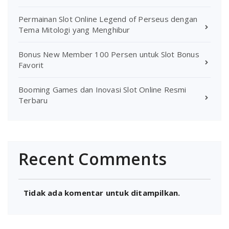
Permainan Slot Online Legend of Perseus dengan
Tema Mitologi yang Menghibur
Bonus New Member 100 Persen untuk Slot Bonus
Favorit
Booming Games dan Inovasi Slot Online Resmi
Terbaru
Recent Comments
Tidak ada komentar untuk ditampilkan.