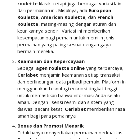
roulette
klasik, tetapi juga berbagai variasi lain
dari permainan ini. Misalnya, ada
European
Roulette
,
American Roulette
, dan
French
Roulette
, masing-masing dengan aturan dan
keunikannya sendiri. Variasi ini memberikan
kesempatan bagi pemain untuk memilih jenis
permainan yang paling sesuai dengan gaya
bermain mereka.
Keamanan dan Kepercayaan
Sebagai
agen roulette online
yang terpercaya,
Ceriabet
menjamin keamanan setiap transaksi
dan perlindungan data pribadi pemain. Platform ini
menggunakan teknologi enkripsi tingkat tinggi
untuk memastikan bahwa informasi Anda selalu
aman. Dengan lisensi resmi dan sistem yang
diawasi secara ketat,
Ceriabet
memberikan rasa
aman bagi para pemainnya.
Bonus dan Promosi Menarik
Tidak hanya menyediakan permainan berkualitas,