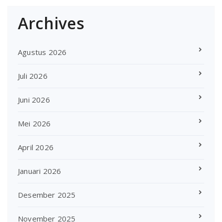
Archives
Agustus 2026
Juli 2026
Juni 2026
Mei 2026
April 2026
Januari 2026
Desember 2025
November 2025