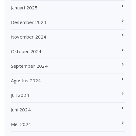
Januari 2025
Desember 2024
November 2024
Oktober 2024
September 2024
Agustus 2024
Juli 2024
Juni 2024
Mei 2024