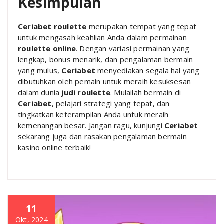
Kesimpulan
Ceriabet roulette
merupakan tempat yang tepat
untuk mengasah keahlian Anda dalam permainan
roulette online
. Dengan variasi permainan yang
lengkap, bonus menarik, dan pengalaman bermain
yang mulus,
Ceriabet
menyediakan segala hal yang
dibutuhkan oleh pemain untuk meraih kesuksesan
dalam dunia
judi roulette
. Mulailah bermain di
Ceriabet
, pelajari strategi yang tepat, dan
tingkatkan keterampilan Anda untuk meraih
kemenangan besar. Jangan ragu, kunjungi
Ceriabet
sekarang juga dan rasakan pengalaman bermain
kasino online terbaik!
11
Okt, 2024