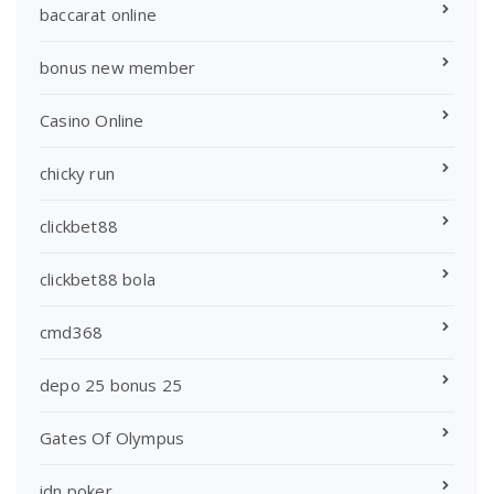
baccarat online
bonus new member
Casino Online
chicky run
clickbet88
clickbet88 bola
cmd368
depo 25 bonus 25
Gates Of Olympus
idn poker