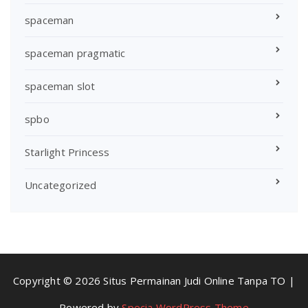
spaceman
spaceman pragmatic
spaceman slot
spbo
Starlight Princess
Uncategorized
Copyright © 2026 Situs Permainan Judi Online Tanpa TO |
Powered by
Specia WordPress Theme