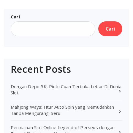
Cari
Cari
Recent Posts
Dengan Depo 5K, Pintu Cuan Terbuka Lebar Di Dunia
Slot
Mahjong Ways: Fitur Auto Spin yang Memudahkan
Tanpa Mengurangi Seru
Permainan Slot Online Legend of Perseus dengan