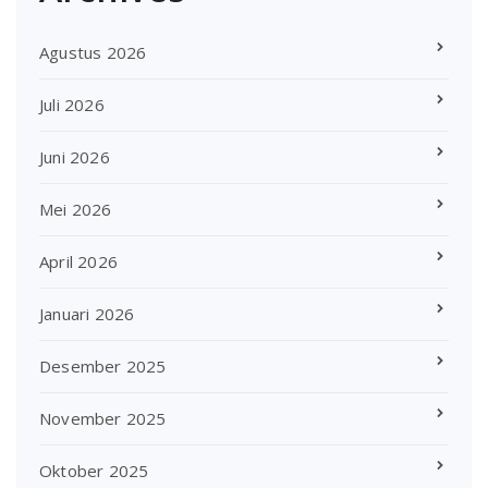
Agustus 2026
Juli 2026
Juni 2026
Mei 2026
April 2026
Januari 2026
Desember 2025
November 2025
Oktober 2025