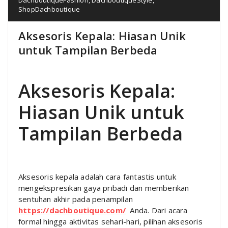
ShopDachboutique
Aksesoris Kepala: Hiasan Unik
untuk Tampilan Berbeda
Aksesoris Kepala:
Hiasan Unik untuk
Tampilan Berbeda
Aksesoris kepala adalah cara fantastis untuk
mengekspresikan gaya pribadi dan memberikan
sentuhan akhir pada penampilan
https://dachboutique.com/
Anda. Dari acara
formal hingga aktivitas sehari-hari, pilihan aksesoris