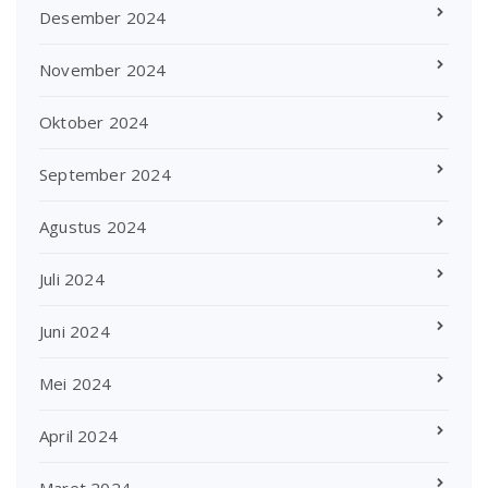
Desember 2024
November 2024
Oktober 2024
September 2024
Agustus 2024
Juli 2024
Juni 2024
Mei 2024
April 2024
Maret 2024