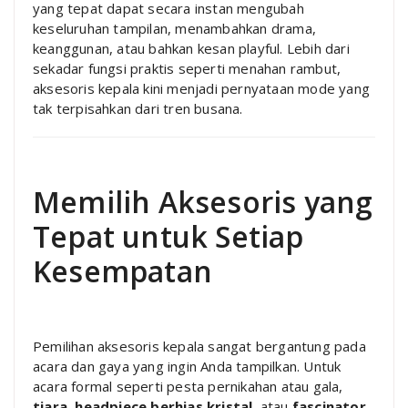
yang tepat dapat secara instan mengubah
keseluruhan tampilan, menambahkan drama,
keanggunan, atau bahkan kesan playful. Lebih dari
sekadar fungsi praktis seperti menahan rambut,
aksesoris kepala kini menjadi pernyataan mode yang
tak terpisahkan dari tren busana.
Memilih Aksesoris yang
Tepat untuk Setiap
Kesempatan
Pemilihan aksesoris kepala sangat bergantung pada
acara dan gaya yang ingin Anda tampilkan. Untuk
acara formal seperti pesta pernikahan atau gala,
tiara
,
headpiece berhias kristal
, atau
fascinator