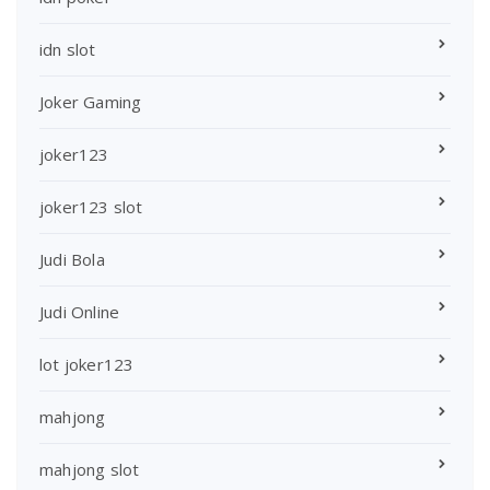
idn slot
Joker Gaming
joker123
joker123 slot
Judi Bola
Judi Online
lot joker123
mahjong
mahjong slot