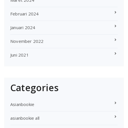
Februari 2024
Januari 2024
November 2022
Juni 2021
Categories
Asianbookie
asianbookie all