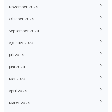
November 2024
Oktober 2024
September 2024
Agustus 2024
Juli 2024
Juni 2024
Mei 2024
April 2024
Maret 2024