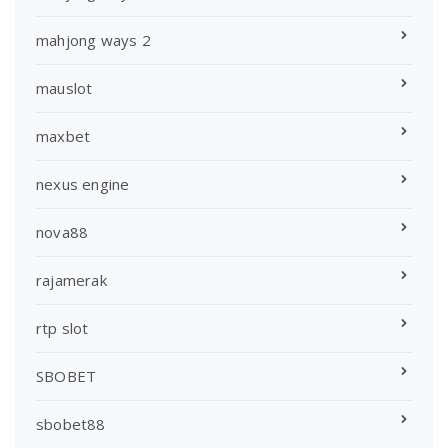
mahjong ways 2
mauslot
maxbet
nexus engine
nova88
rajamerak
rtp slot
SBOBET
sbobet88