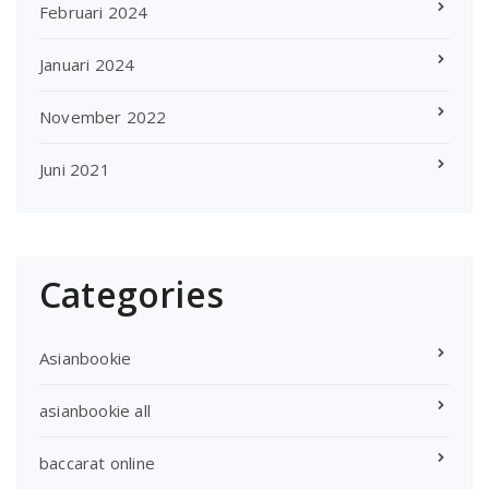
Februari 2024
Januari 2024
November 2022
Juni 2021
Categories
Asianbookie
asianbookie all
baccarat online