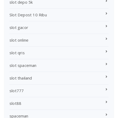
slot depo 5k
Slot Depost 10 Ribu
slot gacor
slot online
slot qris
slot spaceman
slot thailand
slot777
slot88
spaceman