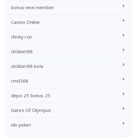
bonus new member
Casino Online
chicky run
clickbet88
clickbet88 bola
cmd368
depo 25 bonus 25
Gates Of Olympus
idn poker