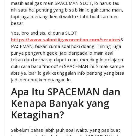
masih asal gas main SPACEMAN SLOT, lo harus tau
nih satu hal penting yang bisa bikin lo gak cuma main,
tapi juga menang: kenali waktu stabil buat taruhan
besar.
Yes, bro and sis, di dunia SLOT
https://www.salontiigavorenton.com/services
S
PACEMAN, bukan cuma soal hoki doang. Timing juga
punya pengaruh gede. Jadi daripada lo main asal
tekan dan berharap dapet cuan, mending lo pelajarin
dulu cara baca “mood” si SPACEMAN ini. Simak sampe
abis ya, biar lo gak ketinggalan info penting yang bisa
jadi penentu kemenangan lo.
Apa Itu SPACEMAN dan
Kenapa Banyak yang
Ketagihan?
Sebelum bahas lebih jauh soal waktu yang pas buat