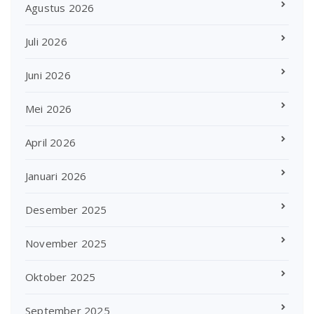
Agustus 2026
Juli 2026
Juni 2026
Mei 2026
April 2026
Januari 2026
Desember 2025
November 2025
Oktober 2025
September 2025