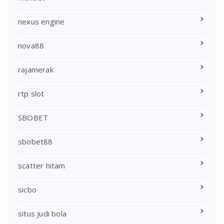
nexus engine
nova88
rajamerak
rtp slot
SBOBET
sbobet88
scatter hitam
sicbo
situs judi bola