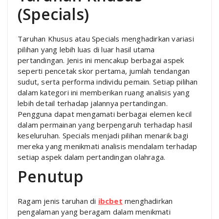
(Specials)
Taruhan Khusus atau Specials menghadirkan variasi
pilihan yang lebih luas di luar hasil utama
pertandingan. Jenis ini mencakup berbagai aspek
seperti pencetak skor pertama, jumlah tendangan
sudut, serta performa individu pemain. Setiap pilihan
dalam kategori ini memberikan ruang analisis yang
lebih detail terhadap jalannya pertandingan.
Pengguna dapat mengamati berbagai elemen kecil
dalam permainan yang berpengaruh terhadap hasil
keseluruhan. Specials menjadi pilihan menarik bagi
mereka yang menikmati analisis mendalam terhadap
setiap aspek dalam pertandingan olahraga.
Penutup
Ragam jenis taruhan di
ibcbet
menghadirkan
pengalaman yang beragam dalam menikmati