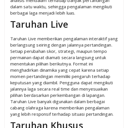
analisis mendalam terhadap banyak pertandingan
dalam satu waktu, sehingga pengalaman mengikuti
berbagai laga menjadi lebih luas.
Taruhan Live
Taruhan Live memberikan pengalaman interaktif yang
berlangsung seiring dengan jalannya pertandingan.
Setiap perubahan skor, strategi, maupun tempo
permainan dapat diamati secara langsung untuk
menentukan pilihan berikutnya. Format ini
menghadirkan dinamika yang cepat karena setiap
momen pertandingan memiliki pengaruh terhadap
keputusan yang diambil. Pengguna dapat mengikuti
jalannya laga secara real time dan menyesuaikan
pilihan berdasarkan perkembangan di lapangan.
Taruhan Live banyak digunakan dalam berbagai
cabang olahraga karena memberikan pengalaman
yang lebih responsif terhadap situasi pertandingan.
Taruhan Khusus