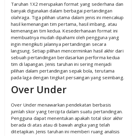
Taruhan 1X2 merupakan format yang sederhana dan
banyak digunakan dalam berbagai pertandingan
olahraga. Tiga pilihan utama dalam jenis ini mencakup
hasil kemenangan tim pertama, hasil imbang, atau
kemenangan tim kedua. Kesederhanaan format ini
membuatnya mudah dipahami oleh pengguna yang
ingin mengikuti jalannya pertandingan secara
langsung. Setiap pilihan mencerminkan hasil akhir dari
sebuah pertandingan berdasarkan performa kedua
tim di lapangan. Jenis taruhan ini sering menjadi
pilihan dalam pertandingan sepak bola, terutama
pada laga dengan tingkat persaingan yang seimbang.
Over Under
Over Under menawarkan pendekatan berbasis
jumlah skor yang tercipta dalam suatu pertandingan.
Pengguna dapat menentukan apakah total skor akhir
berada di atas atau di bawah angka yang telah
ditetapkan. Jenis taruhan ini memberi ruang analisis