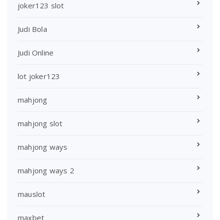
joker123 slot
Judi Bola
Judi Online
lot joker123
mahjong
mahjong slot
mahjong ways
mahjong ways 2
mauslot
maxbet