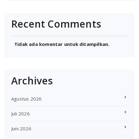
Recent Comments
Tidak ada komentar untuk ditampilkan.
Archives
Agustus 2026
Juli 2026
Juni 2026