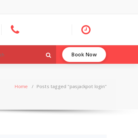
Book Now
Home
/
Posts tagged "pasjackpot login"