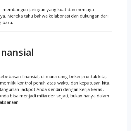
der membangun jaringan yang kuat dan menjaga
nya. Mereka tahu bahwa kolaborasi dan dukungan dari
g baru.
nansial
ebebasan finansial, di mana uang bekerja untuk kita,
 memiliki kontrol penuh atas waktu dan keputusan kita.
Bangunlah jackpot Anda sendiri dengan kerja keras,
 Anda bisa menjadi miliarder sejati, bukan hanya dalam
jaksanaan.