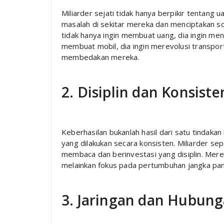
Miliarder sejati tidak hanya berpikir tentang 
masalah di sekitar mereka dan menciptakan so
tidak hanya ingin membuat uang, dia ingin men
membuat mobil, dia ingin merevolusi transporta
membedakan mereka.
2. Disiplin dan Konsiste
Keberhasilan bukanlah hasil dari satu tindakan 
yang dilakukan secara konsisten. Miliarder se
membaca dan berinvestasi yang disiplin. Mere
melainkan fokus pada pertumbuhan jangka pan
3. Jaringan dan Hubun