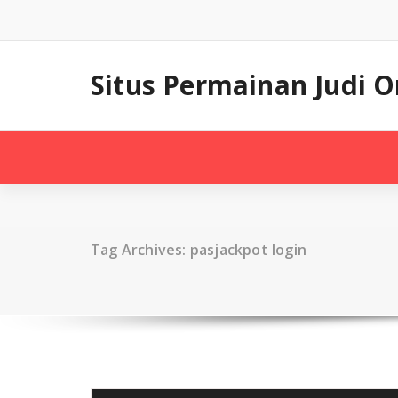
Skip
to
content
Situs Permainan Judi 
Tag Archives: pasjackpot login