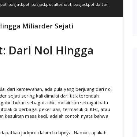
kpot
,
pasjackpot
,
pasjackpot alternatif
,
pasjackpot daftar
,
Hingga Miliarder Sejati
: Dari Nol Hingga
ai dari kemewahan, ada pula yang berjuang dari nol.
er sejati sering kali dimulai dari titik terendah.
alan bukan sebagai akhir, melainkan sebagai batu
 ditolak di berbagai pekerjaan, termasuk di KFC, atau
n kesulitan masa kecil, adalah contoh nyata bahwa
ndapatkan jackpot dalam hidupnya. Namun, apakah