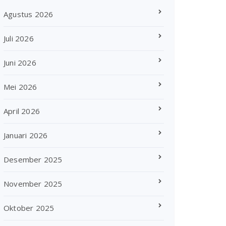
Agustus 2026
Juli 2026
Juni 2026
Mei 2026
April 2026
Januari 2026
Desember 2025
November 2025
Oktober 2025