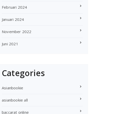
Februari 2024
Januari 2024
November 2022
Juni 2021
Categories
Asianbookie
asianbookie all
baccarat online