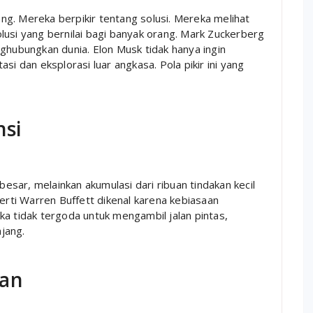
uang. Mereka berpikir tentang solusi. Mereka melihat
lusi yang bernilai bagi banyak orang. Mark Zuckerberg
ghubungkan dunia. Elon Musk tidak hanya ingin
si dan eksplorasi luar angkasa. Pola pikir ini yang
nsi
besar, melainkan akumulasi dari ribuan tindakan kecil
perti Warren Buffett dikenal karena kebiasaan
ka tidak tergoda untuk mengambil jalan pintas,
jang.
gan