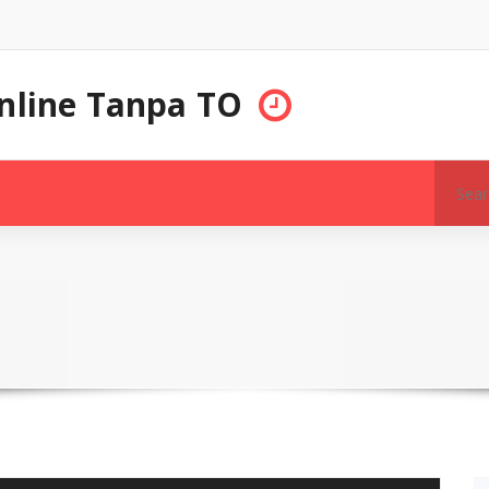
Online Tanpa TO
Search
for: