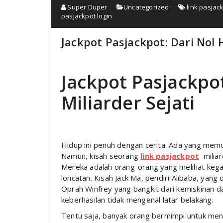
Super Duper
Uncategorized
link pasjac
pasjackpot login
Jackpot Pasjackpot: Dari Nol 
Jackpot Pasjackpot
Miliarder Sejati
Hidup ini penuh dengan cerita. Ada yang memul
Namun, kisah seorang
link pasjackpot
miliard
Mereka adalah orang-orang yang melihat kegag
loncatan. Kisah Jack Ma, pendiri Alibaba, yang
Oprah Winfrey yang bangkit dari kemiskinan da
keberhasilan tidak mengenal latar belakang.
Tentu saja, banyak orang bermimpi untuk me