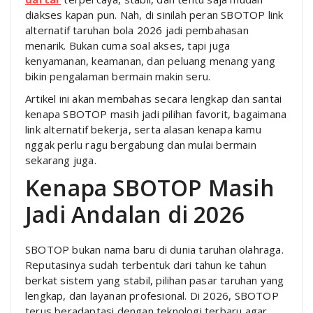
diakses kapan pun. Nah, di sinilah peran SBOTOP link
alternatif taruhan bola 2026 jadi pembahasan
menarik. Bukan cuma soal akses, tapi juga
kenyamanan, keamanan, dan peluang menang yang
bikin pengalaman bermain makin seru.
Artikel ini akan membahas secara lengkap dan santai
kenapa SBOTOP masih jadi pilihan favorit, bagaimana
link alternatif bekerja, serta alasan kenapa kamu
nggak perlu ragu bergabung dan mulai bermain
sekarang juga.
Kenapa SBOTOP Masih
Jadi Andalan di 2026
SBOTOP bukan nama baru di dunia taruhan olahraga.
Reputasinya sudah terbentuk dari tahun ke tahun
berkat sistem yang stabil, pilihan pasar taruhan yang
lengkap, dan layanan profesional. Di 2026, SBOTOP
terus beradaptasi dengan teknologi terbaru agar