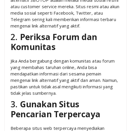
atau customer service mereka. Situs resmi atau akun
media sosial seperti Facebook, Twitter, atau
Telegram sering kali memberikan informasi terbaru
mengenai link alternatif yang aktif.
2.
Periksa Forum dan
Komunitas
Jika Anda bergabung dengan komunitas atau forum
yang membahas taruhan online, Anda bisa
mendapatkan informasi dari sesama pemain
mengenai link alternatif yang aktif dan aman. Namun,
pastikan untuk tidak asal mengikuti informasi yang
tidak jelas sumbernya.
3.
Gunakan Situs
Pencarian Terpercaya
Beberapa situs web terpercaya menyediakan