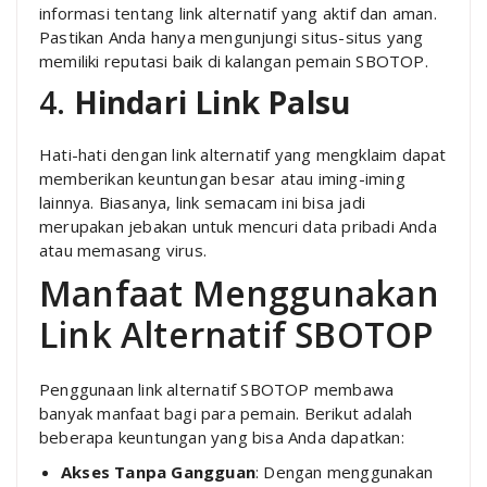
informasi tentang link alternatif yang aktif dan aman.
Pastikan Anda hanya mengunjungi situs-situs yang
memiliki reputasi baik di kalangan pemain SBOTOP.
4.
Hindari Link Palsu
Hati-hati dengan link alternatif yang mengklaim dapat
memberikan keuntungan besar atau iming-iming
lainnya. Biasanya, link semacam ini bisa jadi
merupakan jebakan untuk mencuri data pribadi Anda
atau memasang virus.
Manfaat Menggunakan
Link Alternatif SBOTOP
Penggunaan link alternatif SBOTOP membawa
banyak manfaat bagi para pemain. Berikut adalah
beberapa keuntungan yang bisa Anda dapatkan:
Akses Tanpa Gangguan
: Dengan menggunakan