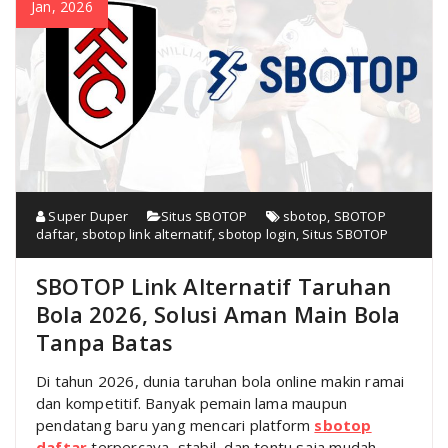
Jan, 2026
Super Duper
Situs SBOTOP
sbotop
,
SBOTOP
daftar
,
sbotop link alternatif
,
sbotop login
,
Situs SBOTOP
SBOTOP Link Alternatif Taruhan
Bola 2026, Solusi Aman Main Bola
Tanpa Batas
Di tahun 2026, dunia taruhan bola online makin ramai
dan kompetitif. Banyak pemain lama maupun
pendatang baru yang mencari platform
sbotop
daftar
terpercaya, stabil, dan tentu saja mudah