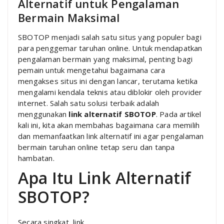
Alternatif untuk Pengalaman
Bermain Maksimal
SBOTOP menjadi salah satu situs yang populer bagi
para penggemar taruhan online. Untuk mendapatkan
pengalaman bermain yang maksimal, penting bagi
pemain untuk mengetahui bagaimana cara
mengakses situs ini dengan lancar, terutama ketika
mengalami kendala teknis atau diblokir oleh provider
internet. Salah satu solusi terbaik adalah
menggunakan
link alternatif SBOTOP
. Pada artikel
kali ini, kita akan membahas bagaimana cara memilih
dan memanfaatkan link alternatif ini agar pengalaman
bermain taruhan online tetap seru dan tanpa
hambatan.
Apa Itu Link Alternatif
SBOTOP?
Secara singkat, link