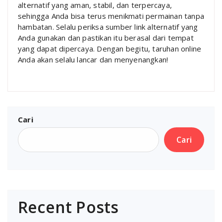
alternatif yang aman, stabil, dan terpercaya,
sehingga Anda bisa terus menikmati permainan tanpa
hambatan. Selalu periksa sumber link alternatif yang
Anda gunakan dan pastikan itu berasal dari tempat
yang dapat dipercaya. Dengan begitu, taruhan online
Anda akan selalu lancar dan menyenangkan!
Cari
Cari
Recent Posts