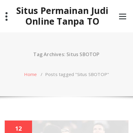
Skip
Situs Permainan Judi
to
content
Online Tanpa TO
Tag Archives: Situs SBOTOP
Home
/
Posts tagged "Situs SBOTOP"
12