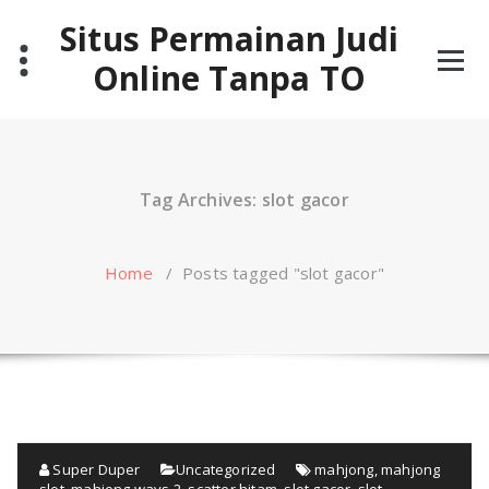
Skip
Situs Permainan Judi
to
content
Online Tanpa TO
Tag Archives: slot gacor
Home
/
Posts tagged "slot gacor"
Super Duper
Uncategorized
mahjong
,
mahjong
slot
,
mahjong ways 2
,
scatter hitam
,
slot gacor
,
slot