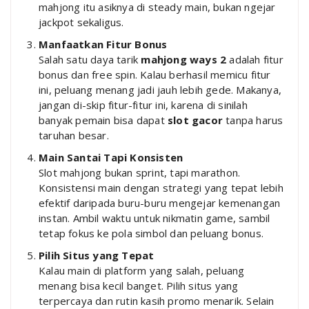
mahjong itu asiknya di steady main, bukan ngejar
jackpot sekaligus.
Manfaatkan Fitur Bonus
Salah satu daya tarik
mahjong ways 2
adalah fitur
bonus dan free spin. Kalau berhasil memicu fitur
ini, peluang menang jadi jauh lebih gede. Makanya,
jangan di-skip fitur-fitur ini, karena di sinilah
banyak pemain bisa dapat
slot gacor
tanpa harus
taruhan besar.
Main Santai Tapi Konsisten
Slot mahjong bukan sprint, tapi marathon.
Konsistensi main dengan strategi yang tepat lebih
efektif daripada buru-buru mengejar kemenangan
instan. Ambil waktu untuk nikmatin game, sambil
tetap fokus ke pola simbol dan peluang bonus.
Pilih Situs yang Tepat
Kalau main di platform yang salah, peluang
menang bisa kecil banget. Pilih situs yang
terpercaya dan rutin kasih promo menarik. Selain