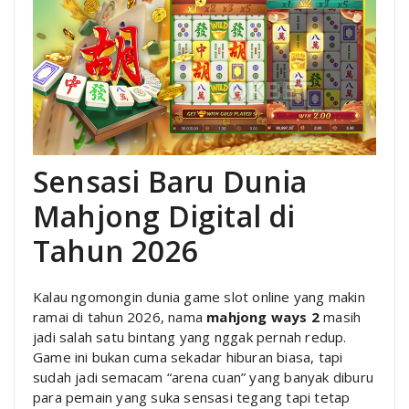
Sensasi Baru Dunia
Mahjong Digital di
Tahun 2026
Kalau ngomongin dunia game slot online yang makin
ramai di tahun 2026, nama
mahjong ways 2
masih
jadi salah satu bintang yang nggak pernah redup.
Game ini bukan cuma sekadar hiburan biasa, tapi
sudah jadi semacam “arena cuan” yang banyak diburu
para pemain yang suka sensasi tegang tapi tetap