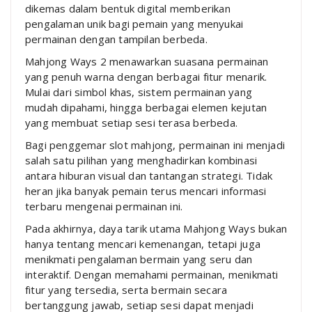
dikemas dalam bentuk digital memberikan
pengalaman unik bagi pemain yang menyukai
permainan dengan tampilan berbeda.
Mahjong Ways 2 menawarkan suasana permainan
yang penuh warna dengan berbagai fitur menarik.
Mulai dari simbol khas, sistem permainan yang
mudah dipahami, hingga berbagai elemen kejutan
yang membuat setiap sesi terasa berbeda.
Bagi penggemar slot mahjong, permainan ini menjadi
salah satu pilihan yang menghadirkan kombinasi
antara hiburan visual dan tantangan strategi. Tidak
heran jika banyak pemain terus mencari informasi
terbaru mengenai permainan ini.
Pada akhirnya, daya tarik utama Mahjong Ways bukan
hanya tentang mencari kemenangan, tetapi juga
menikmati pengalaman bermain yang seru dan
interaktif. Dengan memahami permainan, menikmati
fitur yang tersedia, serta bermain secara
bertanggung jawab, setiap sesi dapat menjadi