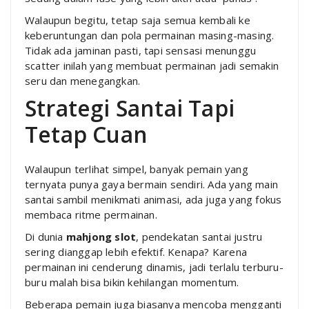
Walaupun begitu, tetap saja semua kembali ke
keberuntungan dan pola permainan masing-masing.
Tidak ada jaminan pasti, tapi sensasi menunggu
scatter inilah yang membuat permainan jadi semakin
seru dan menegangkan.
Strategi Santai Tapi
Tetap Cuan
Walaupun terlihat simpel, banyak pemain yang
ternyata punya gaya bermain sendiri. Ada yang main
santai sambil menikmati animasi, ada juga yang fokus
membaca ritme permainan.
Di dunia
mahjong slot
, pendekatan santai justru
sering dianggap lebih efektif. Kenapa? Karena
permainan ini cenderung dinamis, jadi terlalu terburu-
buru malah bisa bikin kehilangan momentum.
Beberapa pemain juga biasanya mencoba mengganti