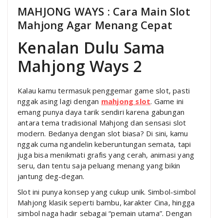
MAHJONG WAYS : Cara Main Slot
Mahjong Agar Menang Cepat
Kenalan Dulu Sama
Mahjong Ways 2
Kalau kamu termasuk penggemar game slot, pasti
nggak asing lagi dengan
mahjong slot
. Game ini
emang punya daya tarik sendiri karena gabungan
antara tema tradisional Mahjong dan sensasi slot
modern. Bedanya dengan slot biasa? Di sini, kamu
nggak cuma ngandelin keberuntungan semata, tapi
juga bisa menikmati grafis yang cerah, animasi yang
seru, dan tentu saja peluang menang yang bikin
jantung deg-degan.
Slot ini punya konsep yang cukup unik. Simbol-simbol
Mahjong klasik seperti bambu, karakter Cina, hingga
simbol naga hadir sebagai “pemain utama”. Dengan