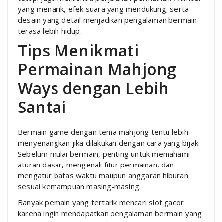
yang menarik, efek suara yang mendukung, serta
desain yang detail menjadikan pengalaman bermain
terasa lebih hidup.
Tips Menikmati
Permainan Mahjong
Ways dengan Lebih
Santai
Bermain game dengan tema mahjong tentu lebih
menyenangkan jika dilakukan dengan cara yang bijak.
Sebelum mulai bermain, penting untuk memahami
aturan dasar, mengenali fitur permainan, dan
mengatur batas waktu maupun anggaran hiburan
sesuai kemampuan masing-masing.
Banyak pemain yang tertarik mencari slot gacor
karena ingin mendapatkan pengalaman bermain yang