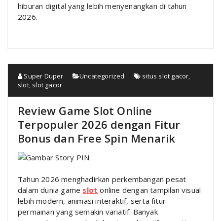
hiburan digital yang lebih menyenangkan di tahun
2026.
Super Duper
Uncategorized
situs slot gacor
,
slot
,
slot gacor
Review Game Slot Online
Terpopuler 2026 dengan Fitur
Bonus dan Free Spin Menarik
Tahun 2026 menghadirkan perkembangan pesat
dalam dunia game
slot
online dengan tampilan visual
lebih modern, animasi interaktif, serta fitur
permainan yang semakin variatif. Banyak