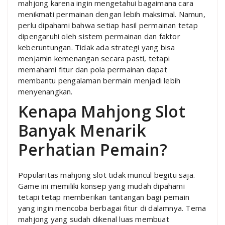
mahjong karena ingin mengetahui bagaimana cara
menikmati permainan dengan lebih maksimal. Namun,
perlu dipahami bahwa setiap hasil permainan tetap
dipengaruhi oleh sistem permainan dan faktor
keberuntungan. Tidak ada strategi yang bisa
menjamin kemenangan secara pasti, tetapi
memahami fitur dan pola permainan dapat
membantu pengalaman bermain menjadi lebih
menyenangkan.
Kenapa Mahjong Slot
Banyak Menarik
Perhatian Pemain?
Popularitas mahjong slot tidak muncul begitu saja.
Game ini memiliki konsep yang mudah dipahami
tetapi tetap memberikan tantangan bagi pemain
yang ingin mencoba berbagai fitur di dalamnya. Tema
mahjong yang sudah dikenal luas membuat