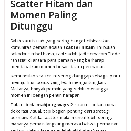
Scatter Hitam dan
Momen Paling
Ditunggu
Salah satu istilah yang sering banget dibicarakan
komunitas pemain adalah
scatter hitam
. Ini bukan
sekadar simbol biasa, tapi sudah jadi semacam “kode
rahasia” di antara para pemain yang berharap
mendapatkan momen besar dalam permainan.
Kemunculan scatter ini sering dianggap sebagai pintu
menuju fitur bonus yang lebih menguntungkan.
Makanya, banyak pemain yang selalu menunggu
momen ini dengan penuh harapan.
Dalam dunia
mahjong ways 2
, scatter bukan cuma
dekorasi visual, tapi bagian penting dari strategi
bermain. Ketika scatter mulai muncul lebih sering,
biasanya pemain langsung merasa bahwa permainan
sedang dalam fase yang lebih aktif atau “panas”.