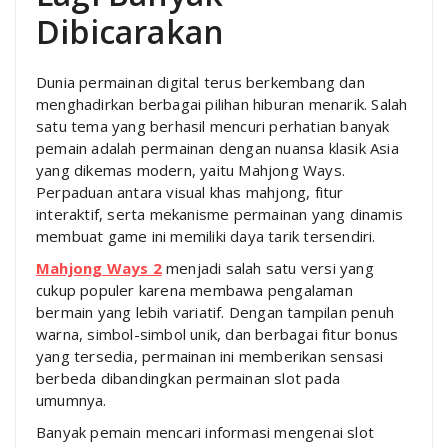
Dibicarakan
Dunia permainan digital terus berkembang dan
menghadirkan berbagai pilihan hiburan menarik. Salah
satu tema yang berhasil mencuri perhatian banyak
pemain adalah permainan dengan nuansa klasik Asia
yang dikemas modern, yaitu Mahjong Ways.
Perpaduan antara visual khas mahjong, fitur
interaktif, serta mekanisme permainan yang dinamis
membuat game ini memiliki daya tarik tersendiri.
Mahjong Ways 2
menjadi salah satu versi yang
cukup populer karena membawa pengalaman
bermain yang lebih variatif. Dengan tampilan penuh
warna, simbol-simbol unik, dan berbagai fitur bonus
yang tersedia, permainan ini memberikan sensasi
berbeda dibandingkan permainan slot pada
umumnya.
Banyak pemain mencari informasi mengenai slot