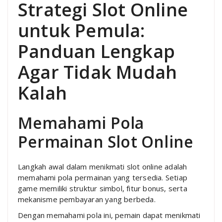
Strategi Slot Online
untuk Pemula:
Panduan Lengkap
Agar Tidak Mudah
Kalah
Memahami Pola
Permainan Slot Online
Langkah awal dalam menikmati slot online adalah
memahami pola permainan yang tersedia. Setiap
game memiliki struktur simbol, fitur bonus, serta
mekanisme pembayaran yang berbeda.
Dengan memahami pola ini, pemain dapat menikmati