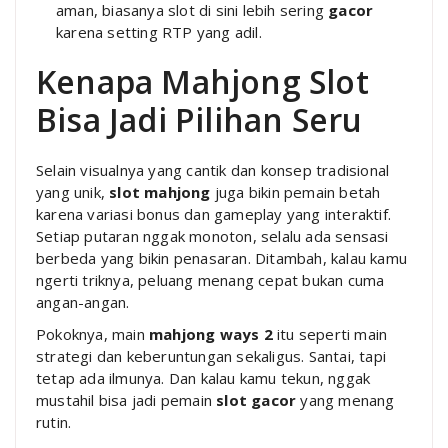
aman, biasanya slot di sini lebih sering
gacor
karena setting RTP yang adil.
Kenapa Mahjong Slot
Bisa Jadi Pilihan Seru
Selain visualnya yang cantik dan konsep tradisional
yang unik,
slot mahjong
juga bikin pemain betah
karena variasi bonus dan gameplay yang interaktif.
Setiap putaran nggak monoton, selalu ada sensasi
berbeda yang bikin penasaran. Ditambah, kalau kamu
ngerti triknya, peluang menang cepat bukan cuma
angan-angan.
Pokoknya, main
mahjong ways 2
itu seperti main
strategi dan keberuntungan sekaligus. Santai, tapi
tetap ada ilmunya. Dan kalau kamu tekun, nggak
mustahil bisa jadi pemain
slot gacor
yang menang
rutin.