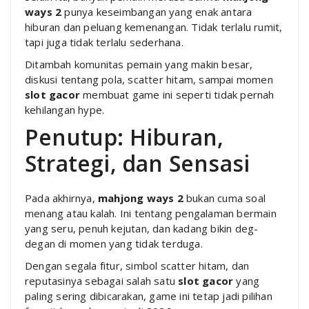
ways 2
punya keseimbangan yang enak antara
hiburan dan peluang kemenangan. Tidak terlalu rumit,
tapi juga tidak terlalu sederhana.
Ditambah komunitas pemain yang makin besar,
diskusi tentang pola, scatter hitam, sampai momen
slot gacor
membuat game ini seperti tidak pernah
kehilangan hype.
Penutup: Hiburan,
Strategi, dan Sensasi
Pada akhirnya,
mahjong ways 2
bukan cuma soal
menang atau kalah. Ini tentang pengalaman bermain
yang seru, penuh kejutan, dan kadang bikin deg-
degan di momen yang tidak terduga.
Dengan segala fitur, simbol scatter hitam, dan
reputasinya sebagai salah satu
slot gacor
yang
paling sering dibicarakan, game ini tetap jadi pilihan