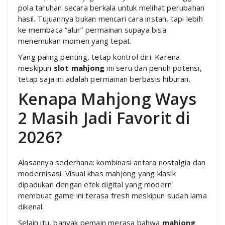
pola taruhan secara berkala untuk melihat perubahan
hasil. Tujuannya bukan mencari cara instan, tapi lebih
ke membaca “alur” permainan supaya bisa
menemukan momen yang tepat.
Yang paling penting, tetap kontrol diri. Karena
meskipun
slot mahjong
ini seru dan penuh potensi,
tetap saja ini adalah permainan berbasis hiburan.
Kenapa Mahjong Ways
2 Masih Jadi Favorit di
2026?
Alasannya sederhana: kombinasi antara nostalgia dan
modernisasi. Visual khas mahjong yang klasik
dipadukan dengan efek digital yang modern
membuat game ini terasa fresh meskipun sudah lama
dikenal.
Selain itu, banyak pemain merasa bahwa
mahjong